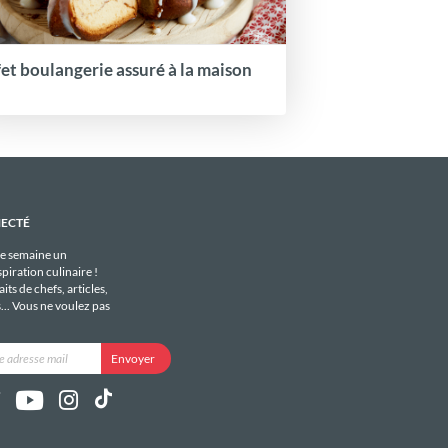
fet boulangerie assuré à la maison
NECTÉ
e semaine un
piration culinaire !
its de chefs, articles,
s... Vous ne voulez pas