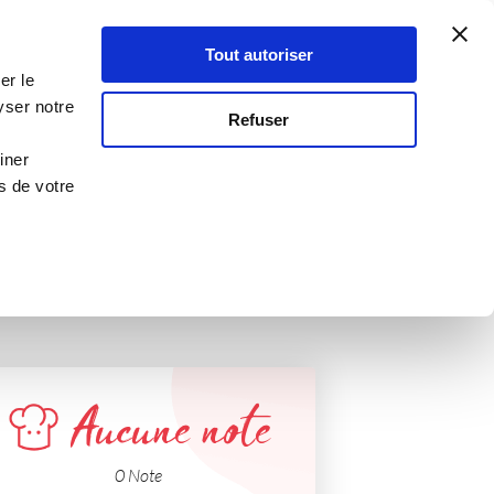
Atelier Culinaire
Le métier
Guy Demarle
Tout autoriser
Se connecter
S'inscrire
er le
"
yser notre
Refuser
iner
s de votre
Aucune note
0 Note