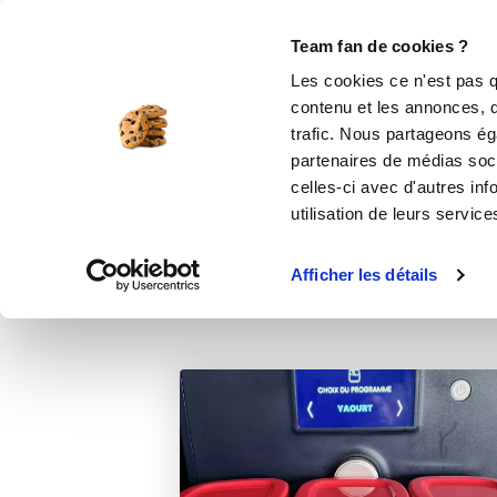
Le Club
i-Cook'in
Be Save
Boutique
Accueil
Recettes
Mes yaourts façon "L
Team fan de cookies ?
Les cookies ce n'est pas q
contenu et les annonces, d'
trafic. Nous partageons éga
partenaires de médias soci
celles-ci avec d'autres inf
utilisation de leurs service
Afficher les détails