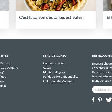
C’est la saison des tartes estivales !
Ef
 SITES
SERVICE CONSO
RESTEZ CON
 Demarle
Contactez-nous
Recevez chaqu
 Guy Demarle
C.G.U
concentré d'ins
Recettes, portra
ag'
Mentions légales
trucs et astuce
tique
Politique de confidentialité
manquer ça ;-)
ave
Utilisation des Cookies
ok'in