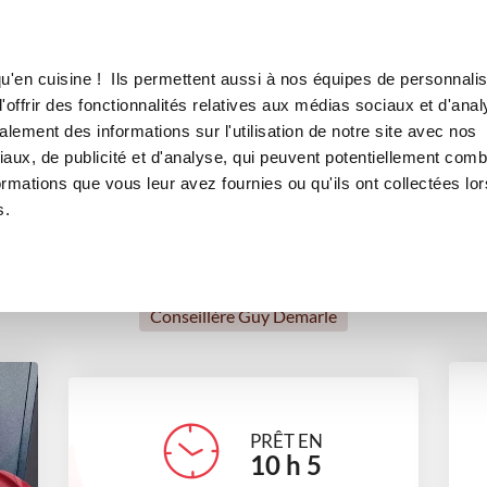
Canofea
Borealia
a Laitière"
LE MAG
LA BOUTIQUE
RECETTES
u'en cuisine ! Ils permettent aussi à nos équipes de personnalis
Mes yaourts façon "La Laitière
offrir des fonctionnalités relatives aux médias sociaux et d'anal
lement des informations sur l'utilisation de notre site avec nos
autres
Recettes BOREALIA®
aux, de publicité et d'analyse, qui peuvent potentiellement comb
ormations que vous leur avez fournies ou qu'ils ont collectées lor
s.
Valerie Pinson
Conseillère Guy Demarle
PRÊT EN
10
h
5