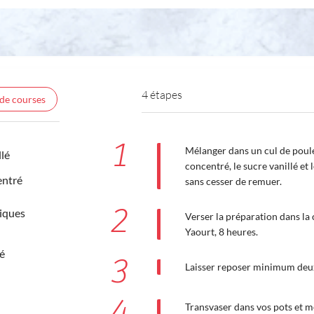
4 étapes
 de courses
1
Mélanger dans un cul de poule, 
llé
concentré, le sucre vanillé et
entré
sans cesser de remuer.
2
tiques
Verser la préparation dans l
Yaourt, 8 heures.
é
3
Laisser reposer minimum deu
4
Transvaser dans vos pots et m