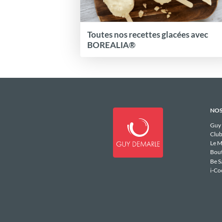
Toutes nos recettes glacées avec
BOREALIA®
NOS
Guy
Club
Le M
Bou
Be S
i-Co