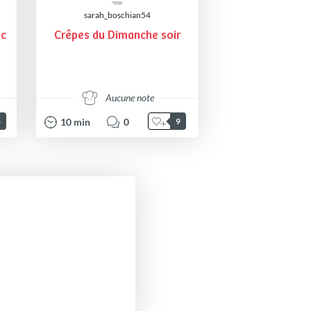
sarah_boschian54
nc
Crêpes du Dimanche soir
Aucune note
10
min
0
8
9