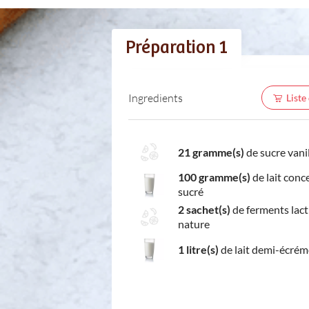
Préparation 1
Ingredients
Liste
21 gramme(s)
de sucre vani
100 gramme(s)
de lait conc
sucré
2 sachet(s)
de ferments lac
nature
1 litre(s)
de lait demi-écrém