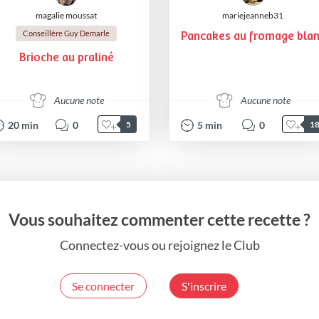
magalie moussat
mariejeanneb31
Conseillère Guy Demarle
Pancakes au fromage bla
Brioche au praliné
Aucune note
Aucune note
20
min
0
5
min
0
5
1
Vous souhaitez commenter cette recette ?
Connectez-vous ou rejoignez le Club
Se connecter
S'inscrire