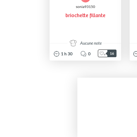
sonia93150
briochette fillante
Aucune note
1
h
30
0
16