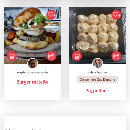
enpleindanslemoule
Sylvie Vacher
Conseillère Guy Demarle
Burger raclette
Pizza Bun's