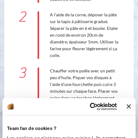
2
A l'aide de la corne, déposer la pâte
sur le tapis à pâtisserie gradué.
Séparer la pâte en 6 et bouler. Etaler
en rond de environ 20cm de
diamètre, épaisseur 5mm. Utiliser la
farine pour fleurer légèrement si ça
colle.
3
Chauffer votre poêle avec un petit
peu d'huile. Piquer vos disques à
l'aide d'une fourchette puis cuire 3
minutes sur chaque face. Placer vos
pains dans un torchon légèrement
humide quelques minutes avant de
déguster.
Team fan de cookies ?
Les cookies ce n'est pas qu'en cuisine ! Ils permettent