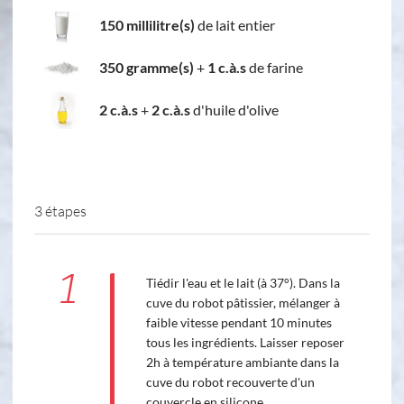
150 millilitre(s)
de lait entier
350 gramme(s)
+
1 c.à.s
de farine
2 c.à.s
+
2 c.à.s
d'huile d'olive
3 étapes
1
Tiédir l'eau et le lait (à 37°). Dans la
cuve du robot pâtissier, mélanger à
faible vitesse pendant 10 minutes
tous les ingrédients. Laisser reposer
2h à température ambiante dans la
cuve du robot recouverte d'un
couvercle en silicone.