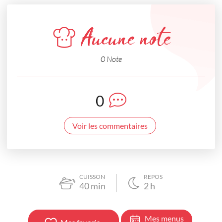
Aucune note
0 Note
0
Voir les commentaires
CUISSON
REPOS
40
min
2
h
Mes menus