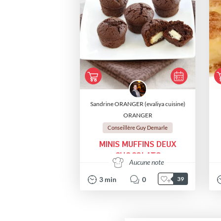
Sandrine ORANGER (evaliya cuisine)
ORANGER
Conseillère Guy Demarle
MINIS MUFFINS DEUX
CHOCOLATS
Aucune note
3
min
0
39