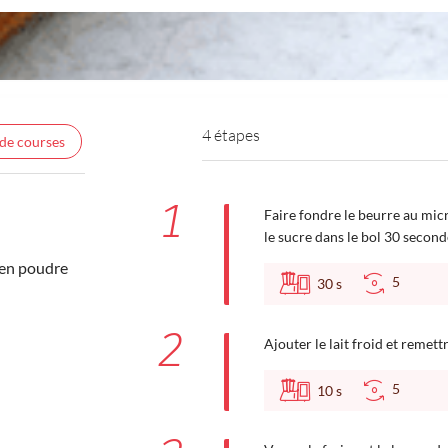
4 étapes
 de courses
1
Faire fondre le beurre au micr
le sucre dans le bol 30 second
 en poudre
5
30
s
2
Ajouter le lait froid et remett
5
10
s