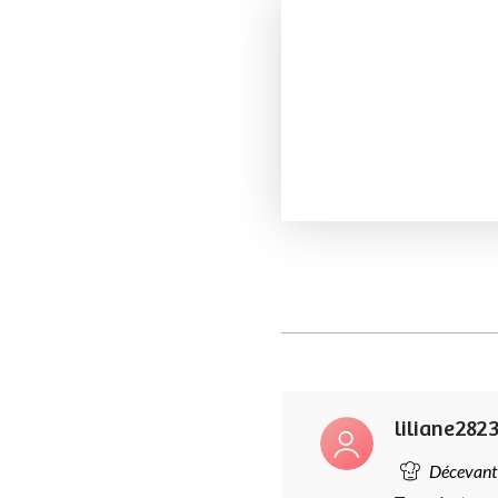
liliane282
Décevant