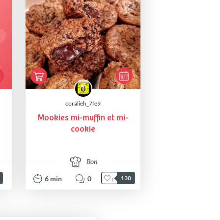
coralieh_7fe9
Mookies mi-muffin et mi-
cookie
Bon
6
min
0
130