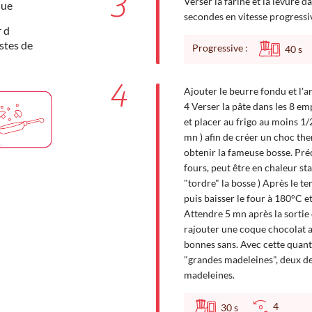
3
Verser la farine et la levure d
que
secondes en vitesse progressi
r d
estes de
Progressive :
40
s
4
Ajouter le beurre fondu et l'a
4 Verser la pâte dans les 8 
et placer au frigo au moins 1
mn ) afin de créer un choc th
obtenir la fameuse bosse. Préc
fours, peut être en chaleur st
"tordre" la bosse ) Après le t
puis baisser le four à 180°C e
Attendre 5 mn après la sortie
rajouter une coque chocolat a
bonnes sans. Avec cette quant
"grandes madeleines", deux de
madeleines.
4
30
s