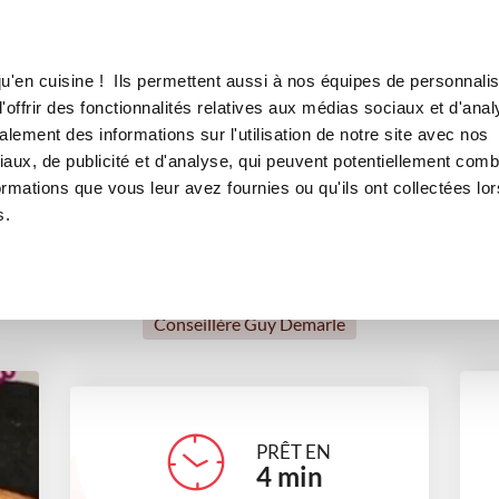
Canofea
Borealia
leines parfumées
LE MAG
LA BOUTIQUE
RECETTES
u'en cuisine ! Ils permettent aussi à nos équipes de personnalis
 8 grandes madeleines parfu
offrir des fonctionnalités relatives aux médias sociaux et d'anal
lement des informations sur l'utilisation de notre site avec nos
desserts
Petits gourmands
aux, de publicité et d'analyse, qui peuvent potentiellement comb
ormations que vous leur avez fournies ou qu'ils ont collectées lor
s.
Florence Salles
Conseillère Guy Demarle
PRÊT EN
4
min