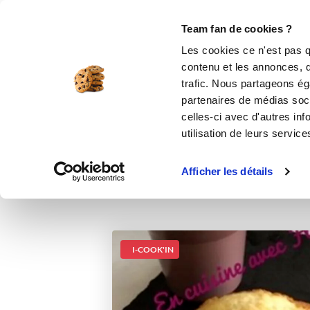
Le Club
i-Cook'in
Be Save
Boutique
Accueil
Recettes
Mes 8 grandes made
Team fan de cookies ?
Les cookies ce n'est pas q
Mes
contenu et les annonces, d'
trafic. Nous partageons éga
partenaires de médias soci
celles-ci avec d'autres inf
utilisation de leurs service
Afficher les détails
I-COOK'IN