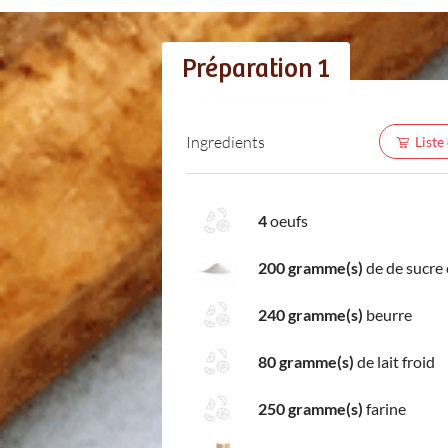
Préparation 1
Ingredients
Liste
4
oeufs
200 gramme(s)
de de sucre
240 gramme(s)
beurre
80 gramme(s)
de lait froid
250 gramme(s)
farine