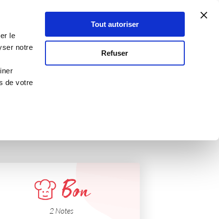
Atelier Culinaire
Le métier
Guy Demarle
Tout autoriser
Se connecter
S'inscrire
er le
mées
yser notre
Refuser
iner
s de votre
Bon
2 Notes