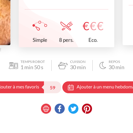
€
€
€
Simple
Eco.
8 pers.
2
TEMPS ROBOT
CUISSON
REPOS
1
min
50
s
30
min
30
min
jouter à mes favoris
Ajouter à un menu hebdom
59