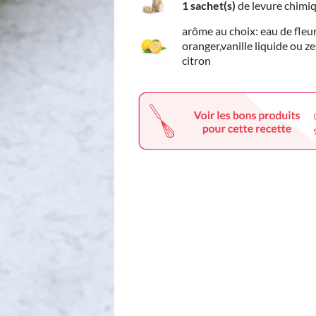
1 sachet(s)
de levure chimi
arôme au choix: eau de fleu
oranger,vanille liquide ou z
citron