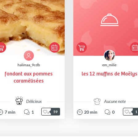
halimaa_9cdb
em_milie
fondant aux pommes
les 12 muffins de Maëlys
caramélisées
Délicieux
Aucune note
7
min
1
20
min
0
59
1