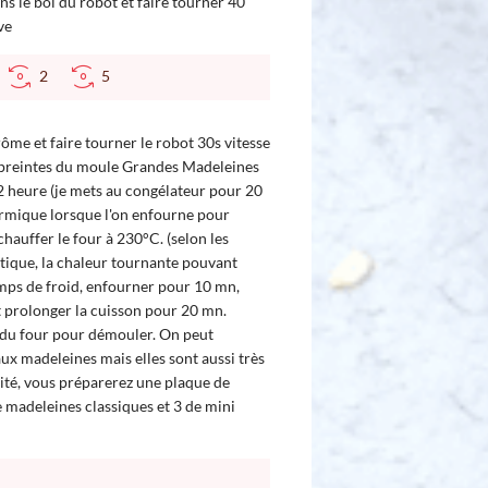
ans le bol du robot et faire tourner 40
ve
2
5
rôme et faire tourner le robot 30s vitesse
empreintes du moule Grandes Madeleines
/2 heure (je mets au congélateur pour 20
ermique lorsque l'on enfourne pour
hauffer le four à 230°C. (selon les
atique, la chaleur tournante pouvant
emps de froid, enfourner pour 10 mn,
t prolonger la cuisson pour 20 mn.
 du four pour démouler. On peut
ux madeleines mais elles sont aussi très
ité, vous préparerez une plaque de
 madeleines classiques et 3 de mini