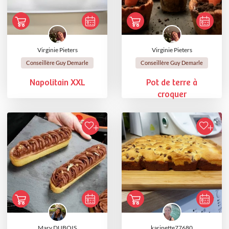
Virginie Pieters
Virginie Pieters
Conseillère Guy Demarle
Conseillère Guy Demarle
Napolitain XXL
Pot de terre à
croquer
Mary DUBOIS
karinette77680