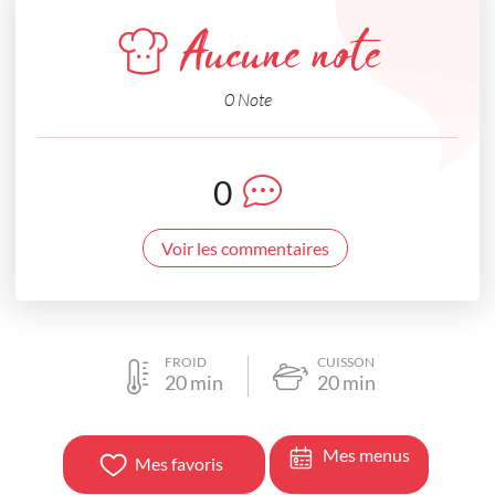
Aucune note
0 Note
0
Voir les commentaires
FROID
CUISSON
20
min
20
min
Mes menus
Mes favoris