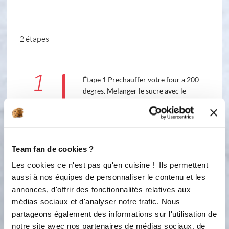
2 étapes
1
Étape 1 Prechauffer votre four a 200
degres. Melanger le sucre avec le
beurre mou jusqu'à ce que le mélange
blanchisse. Ajouter les oeufs en
fouettant vivement puis la farine
tamisée avec la levure. Garnisser les
empruntes au 2/3. Placer la
Team fan de cookies ?
préparation au frais pendant 20
Les cookies ce n'est pas qu'en cuisine ! Ils permettent
minutes. Mettez au four et baisser la
aussi à nos équipes de personnaliser le contenu et les
température à 150°C. Cuire 20
annonces, d'offrir des fonctionnalités relatives aux
minutes.
médias sociaux et d'analyser notre trafic. Nous
2
partageons également des informations sur l'utilisation de
Étape 2 Faire fondre le chocolat au
notre site avec nos partenaires de médias sociaux, de
micro-ondes 1 minute puis 30 sec en