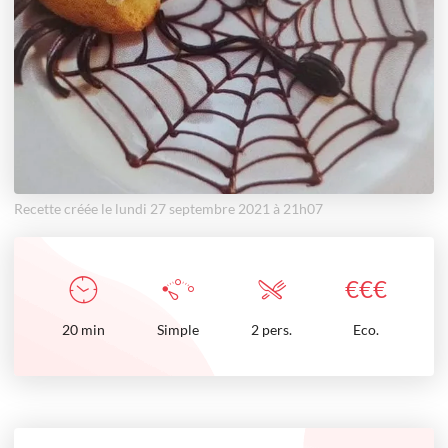
Recette créée le lundi 27 septembre 2021 à 21h07
€
€
€
20
min
Simple
2 pers.
Eco.