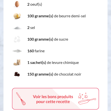
2
oeuf(s)
100 gramme(s)
de beurre demi-sel
2
sel
100 gramme(s)
de sucre
160
farine
1 sachet(s)
de levure chimique
150 gramme(s)
de chocolat noir