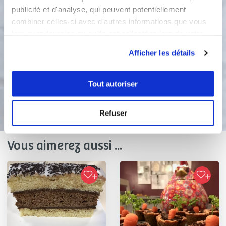
publicité et d'analyse, qui peuvent potentiellement
remuant bien entre les 2. Avec un sac
combiner celles-ci avec d'autres informations que vous
de congélation, faites-les yeux et la
toile daraignes dans le fond d'une
leur avez fournies ou qu'ils ont collectées lors de votre
assiette plate Couper des morceaux
utilisation de leurs services.
Afficher les détails
de réglisse pour faire les pattes.
Tout autoriser
Bon appétit !
Refuser
Vous aimerez aussi ...