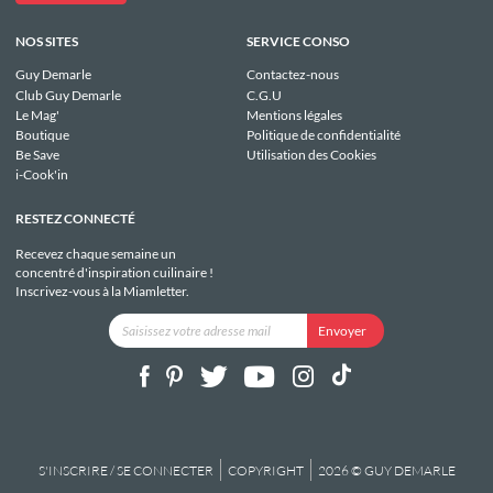
NOS SITES
SERVICE CONSO
Guy Demarle
Contactez-nous
Club Guy Demarle
C.G.U
Le Mag'
Mentions légales
Boutique
Politique de confidentialité
Be Save
Utilisation des Cookies
i-Cook'in
RESTEZ CONNECTÉ
Recevez chaque semaine un
concentré d'inspiration cuilinaire !
Inscrivez-vous à la Miamletter.
S'INSCRIRE / SE CONNECTER
COPYRIGHT
2026 © GUY DEMARLE