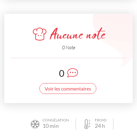
Aucune note
0 Note
0
Voir les commentaires
CONGÉLATION
FROID
10
min
24
h