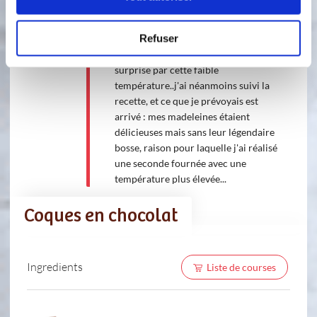
madeleines à la vanille. D'autre part,
la recette prévoyait une cuisson de 8
Refuser
à 10 minutes dans un four à 175°C. A
la lecture de la recette, j'ai été
surprise par cette faible
température..j'ai néanmoins suivi la
recette, et ce que je prévoyais est
arrivé : mes madeleines étaient
délicieuses mais sans leur légendaire
bosse, raison pour laquelle j'ai réalisé
une seconde fournée avec une
température plus élevée...
Coques en chocolat
Ingredients
Liste de courses