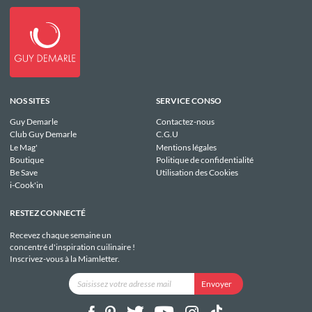
NOS SITES
SERVICE CONSO
Guy Demarle
Contactez-nous
Club Guy Demarle
C.G.U
Le Mag'
Mentions légales
Boutique
Politique de confidentialité
Be Save
Utilisation des Cookies
i-Cook'in
RESTEZ CONNECTÉ
Recevez chaque semaine un
concentré d'inspiration cuilinaire !
Inscrivez-vous à la Miamletter.