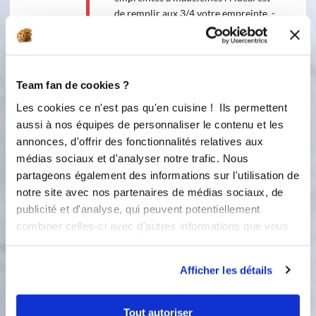
de remplir aux 3/4 votre empreinte. -
le choc thermique : préparer sa pâte
la veille est idéale. Le choc thermique
réside dans un appareil à madeleine
bien froid saisi dans un four bien
Team fan de cookies ?
chaud. Depuis longtemps j'utilise le
même mode de cuisson : four très
Les cookies ce n'est pas qu'en cuisine ! Ils permettent
chaud à 225° durant 8 minutes et je
aussi à nos équipes de personnaliser le contenu et les
n'ai jamais raté mes madeleines. -
annonces, d'offrir des fonctionnalités relatives aux
disposer le moule sur une grille et
médias sociaux et d'analyser notre trafic. Nous
non sur une plaque pour une
partageons également des informations sur l'utilisation de
meilleure diffusion de la chaleur.
notre site avec nos partenaires de médias sociaux, de
Pour l'appareil à madeleines, je me
publicité et d'analyse, qui peuvent potentiellement
suis inspirée d'une recette de Cyril
combiner celles-ci avec d'autres informations que vous
Lignac "Madeleines au miel" (La
leur avez fournies ou qu'ils ont collectées lors de votre
Pâtisserie - Editions de la Martinière),
utilisation de leurs services.
pour laquelle étaient prévus à
Afficher les détails
l'origine 20g de miel toutes fleurs
ainsi que les zestes d'une orange
bio..j'ai préféré parfumer mes
Tout autoriser