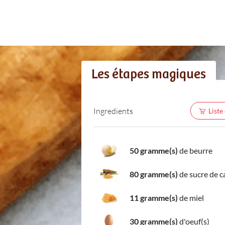
Les étapes magiques
Ingredients
Liste
50 gramme(s)
de beurre
80 gramme(s)
de sucre de 
11 gramme(s)
de miel
30 gramme(s)
d'oeuf(s)