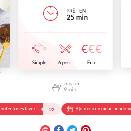
PRÊT EN
25
min
€
€
€
Simple
Eco.
6 pers.
4
CUISSON
9
min
jouter à mes favoris
Ajouter à un menu hebdom
22