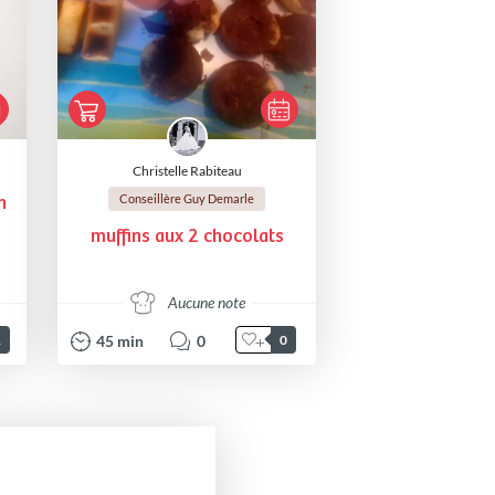
Christelle Rabiteau
Conseillère Guy Demarle
n
muffins aux 2 chocolats
Aucune note
45
min
0
1
0