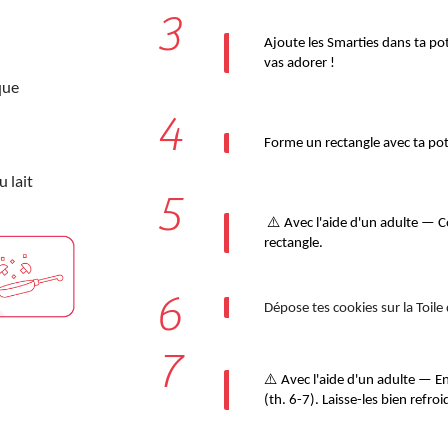
3
Ajoute les Smarties dans ta pot
vas adorer !
que
4
Forme un rectangle avec ta poti
 lait
5
 ⚠️ Avec l'aide d'un adulte — Coupe 12 belles tranches dans ton 
rectangle.
6
Dépose tes cookies sur la Toile
7
⚠️ Avec l'aide d'un adulte — E
(th. 6-7). Laisse-les bien refroid