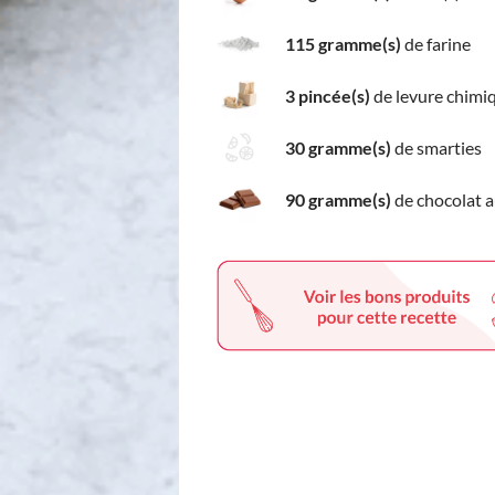
115 gramme(s)
de farine
3 pincée(s)
de levure chimi
30 gramme(s)
de smarties
90 gramme(s)
de chocolat au