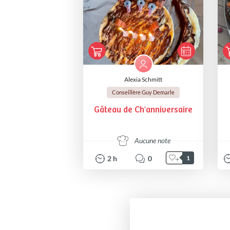
Alexia Schmitt
Conseillère Guy Demarle
Gâteau de Ch'anniversaire
Aucune note
2
h
0
1