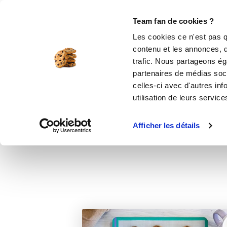
Le Club
i-Cook'in
Be Save
Boutique
Accueil
Recettes
Les cookies enchant
Team fan de cookies ?
Les cookies ce n'est pas q
Le
contenu et les annonces, d'
trafic. Nous partageons éga
partenaires de médias soci
celles-ci avec d'autres inf
desserts
utilisation de leurs service
Afficher les détails