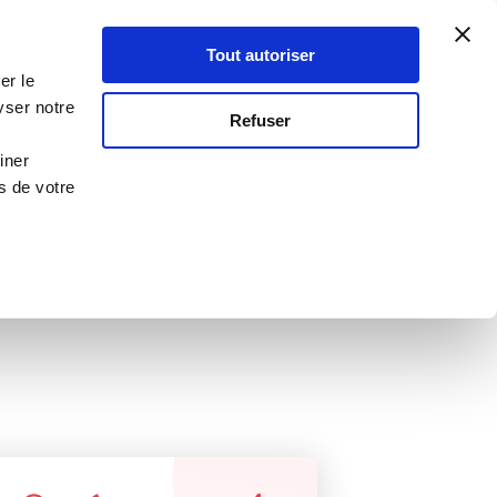
Atelier Culinaire
Le métier
Guy Demarle
Tout autoriser
Se connecter
S'inscrire
er le
ies
yser notre
RECETTE VALIDÉE
Refuser
PAR GUY DEMARLE !
iner
s de votre
ttes express