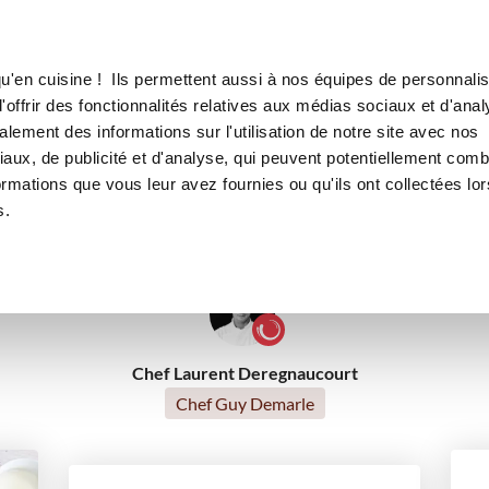
Canofea
Borealia
és aux Smarties
LE MAG
LA BOUTIQUE
RECETTES
u'en cuisine ! Ils permettent aussi à nos équipes de personnalis
s cookies enchantés aux Smart
offrir des fonctionnalités relatives aux médias sociaux et d'anal
lement des informations sur l'utilisation de notre site avec nos
aux, de publicité et d'analyse, qui peuvent potentiellement comb
ormations que vous leur avez fournies ou qu'ils ont collectées lor
Chocolat addict
Tea time
Petits gourmands
Rece
s.
Cuisiner avec les Enfants
Chef Laurent Deregnaucourt
Chef Guy Demarle