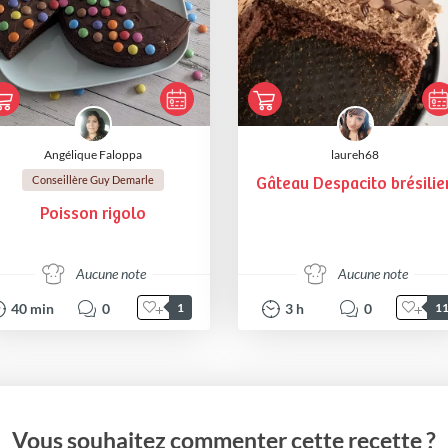
Angélique Faloppa
laureh68
Conseillère Guy Demarle
Gâteau Despacito brésilie
Poisson rigolo
Aucune note
Aucune note
40
min
0
3
h
0
1
1
Vous souhaitez commenter cette recette ?