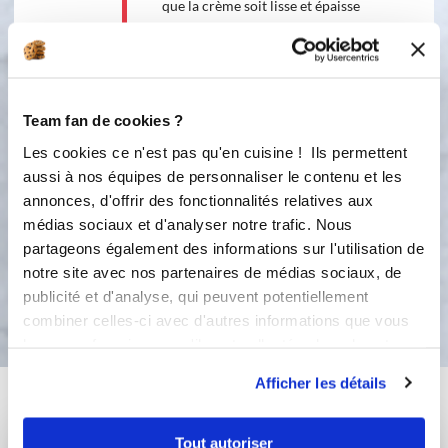
que la crème soit lisse et épaisse
Mettez en pots à chaud Laissez
refroidir à l'envers Se conserve 1 mois
au réfrigérateur Le lemon curd
s’utilise sur des tartines ou des petits
biscuits sablés pour le goûter, sur un
Team fan de cookies ?
fond de tarte ou en terrine Il se mange
Les cookies ce n'est pas qu'en cuisine ! Ils permettent
même tout seul… Bonne dégustation !
aussi à nos équipes de personnaliser le contenu et les
annonces, d'offrir des fonctionnalités relatives aux
3
30
s
médias sociaux et d'analyser notre trafic. Nous
partageons également des informations sur l'utilisation de
notre site avec nos partenaires de médias sociaux, de
Bon appétit !
publicité et d'analyse, qui peuvent potentiellement
combiner celles-ci avec d'autres informations que vous
leur avez fournies ou qu'ils ont collectées lors de votre
utilisation de leurs services.
Afficher les détails
Vous aimerez aussi ...
Tout autoriser