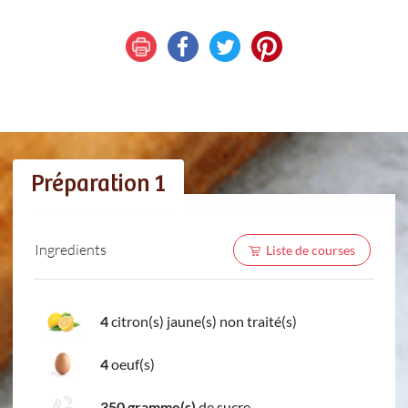
Préparation 1
Ingredients
Liste de courses
4
citron(s) jaune(s) non traité(s)
4
oeuf(s)
350 gramme(s)
de sucre