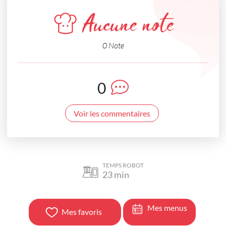
Aucune note
0 Note
0
Voir les commentaires
TEMPS ROBOT
23
min
Mes menus
Mes favoris