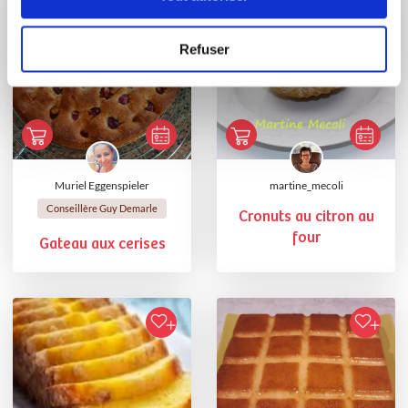
Refuser
Muriel Eggenspieler
martine_mecoli
Conseillère Guy Demarle
Cronuts au citron au
four
Gateau aux cerises