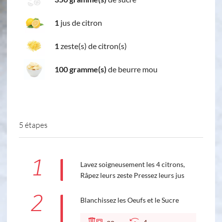
1
jus de citron
1
zeste(s) de citron(s)
100 gramme(s)
de beurre mou
5 étapes
1
Lavez soigneusement les 4 citrons,
Râpez leurs zeste Pressez leurs jus
2
Blanchissez les Oeufs et le Sucre