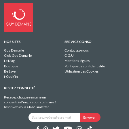
NOS SITES
SERVICE CONSO
Guy Demarle
Contactez-nous
Club Guy Demarle
C.G.U
Le Mag'
Mentions légales
Boutique
Politique de confidentialité
Be Save
Utilisation des Cookies
i-Cook'in
RESTEZ CONNECTÉ
Recevez chaque semaine un
concentré d'inspiration cuilinaire !
Inscrivez-vous à la Miamletter.