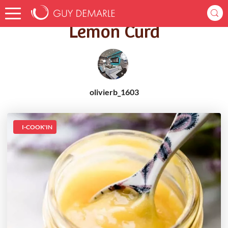
Accueil
Recettes
Lemon Curd
Lemon Curd
olivierb_1603
I-COOK'IN