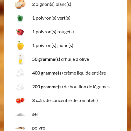
2
oignon(s) blanc(s)
1
poivron(s) vert(s)
1
poivron(s) rouge(s)
1
poivron(s) jaune(s)
50 gramme(s)
d'huile d'olive
400 gramme(s)
crème liquide entière
200 gramme(s)
de bouillon de légumes
3 c.à.s
de concentré de tomate(s)
sel
poivre