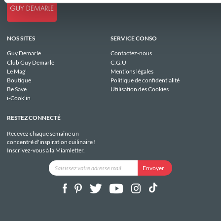
NOS SITES
SERVICE CONSO
Guy Demarle
Contactez-nous
Club Guy Demarle
C.G.U
Le Mag'
Mentions légales
Boutique
Politique de confidentialité
Be Save
Utilisation des Cookies
i-Cook'in
RESTEZ CONNECTÉ
Recevez chaque semaine un
concentré d'inspiration cuilinaire !
Inscrivez-vous à la Miamletter.