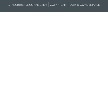
S'INSCRIRE / SE CONNECTER
COPYRIGHT
2026 © GUY DEMARLE