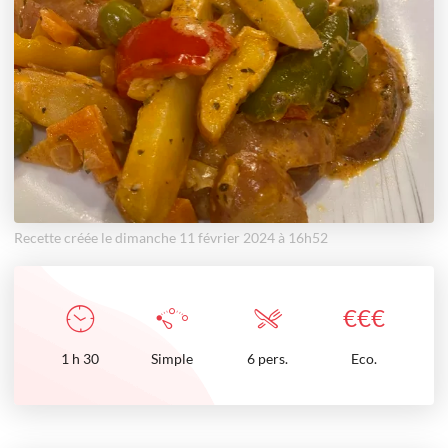
Recette créée le dimanche 11 février 2024 à 16h52
€
€
€
1
h
30
Simple
6 pers.
Eco.