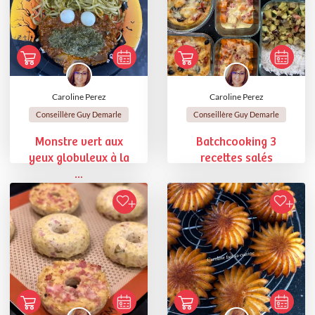
Caroline Perez
Caroline Perez
Conseillère Guy Demarle
Conseillère Guy Demarle
Monstre vert aux
Batchcooking 3
yeux globuleux à la
recettes salés
...