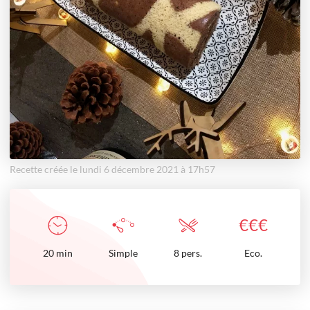
Recette créée le lundi 6 décembre 2021 à 17h57
€
€
€
20
min
Simple
8 pers.
Eco.