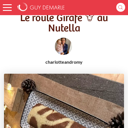
Accueil
Recettes
Le roulé Girafe 🦒 au Nutella
Le roulé Girafe 🦒 au
Nutella
charlotteandromy