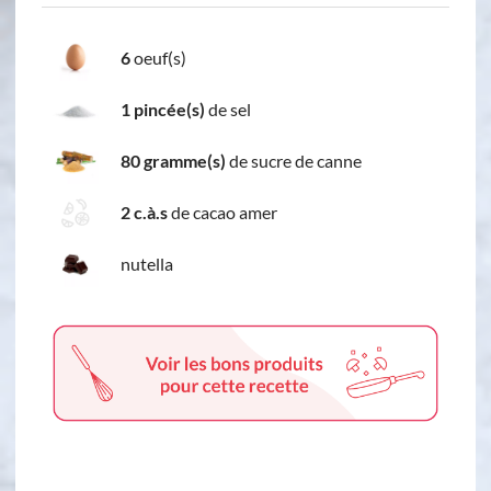
6
oeuf(s)
1 pincée(s)
de sel
80 gramme(s)
de sucre de canne
2 c.à.s
de cacao amer
nutella