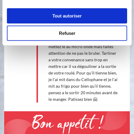
du four démouler sur la toile ou sur
un torchon (propre et légèrement
humide) si vous n'avez pas de toile et
Tout autoriser
rouler. Attention vous devez rouler
dans le bon sens (dessin a l'extérieur)
Refuser
pendant 3 minutes en attendant faites
fondre au bain marie votre Nutella ou
mettez le au micro onde mais faites
attention de ne pas le bruler. Tartiner
a votre convenance sans trop en
mettre car il va dégouliner a la sortie
de votre roulé. Pour qu'il tienne bien,
je l'ai mit dans du Cellophane et je l'ai
mit au frigo pour bien qu'il tienne,
pensez a le sortir 20 minutes avant de
le manger. Patissez bien 🤗
Bon appétit !