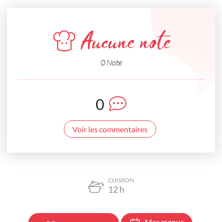
Aucune note
0 Note
0
Voir les commentaires
CUISSON
12
h
Mes menus