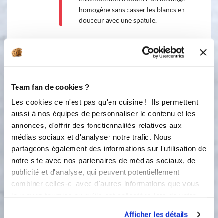
homogène sans casser les blancs en
douceur avec une spatule.
5
Prélever 7 cuillères à soupe de cette
préparation, les mettre dans une
poche à douille et dessiner le motif de
la girafe dans le . Cuire 2 min à 180°.
Team fan de cookies ?
Ps : si vous ne savez pas comment
faire le dessin girafe regarder un Tuto
Les cookies ce n'est pas qu'en cuisine ! Ils permettent
Youtube 😉
aussi à nos équipes de personnaliser le contenu et les
annonces, d'offrir des fonctionnalités relatives aux
6
Pendant ce temps incorporer 2/3
médias sociaux et d'analyser notre trafic. Nous
cuillères à soupe de cacao amer dans
partageons également des informations sur l'utilisation de
la préparation restante. Verser sur le
notre site avec nos partenaires de médias sociaux, de
afin de remplir les empreintes
publicité et d'analyse, qui peuvent potentiellement
formées avant (blanche) attention 🚨
combiner celles-ci avec d'autres informations que vous
🚨🚨 de ne pas racler la préparation
leur avez fournies ou qu'ils ont collectées lors de votre
du dessous sinon votre dessin sera
utilisation de leurs services.
gâché. Cuire 10 minutes. A la sortie
Afficher les détails