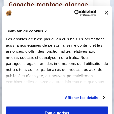
Ganache, montage, glaçage
Ingredients
Liste de courses
Team fan de cookies ?
Les cookies ce n'est pas qu'en cuisine ! Ils permettent
150 gramme(s)
de chocolat noir
aussi à nos équipes de personnaliser le contenu et les
annonces, d'offrir des fonctionnalités relatives aux
150 gramme(s)
de crème fraîche
médias sociaux et d'analyser notre trafic. Nous
partageons également des informations sur l'utilisation de
1
blanc(s) d’œuf(s)
notre site avec nos partenaires de médias sociaux, de
publicité et d'analyse, qui peuvent potentiellement
100 gramme(s)
de sucre glace
combiner celles-ci avec d'autres informations que vous
leur avez fournies ou qu'ils ont collectées lors de votre
vermicelles
utilisation de leurs services.
Afficher les détails
Tout autoriser