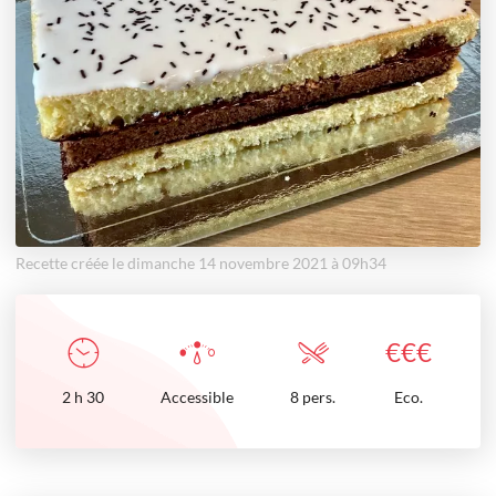
Recette créée le dimanche 14 novembre 2021 à 09h34
€
€
€
2
h
30
Accessible
8 pers.
Eco.