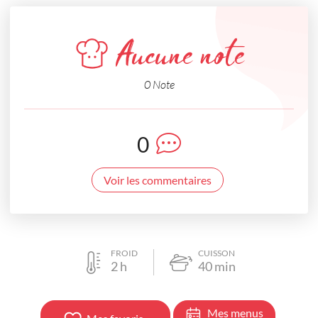
Aucune note
0 Note
0
Voir les commentaires
FROID
CUISSON
2
h
40
min
Mes menus