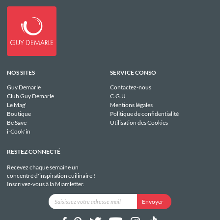
NOS SITES
SERVICE CONSO
Guy Demarle
Contactez-nous
Club Guy Demarle
C.G.U
Le Mag'
Mentions légales
Boutique
Politique de confidentialité
Be Save
Utilisation des Cookies
i-Cook'in
RESTEZ CONNECTÉ
Recevez chaque semaine un
concentré d'inspiration cuilinaire !
Inscrivez-vous à la Miamletter.