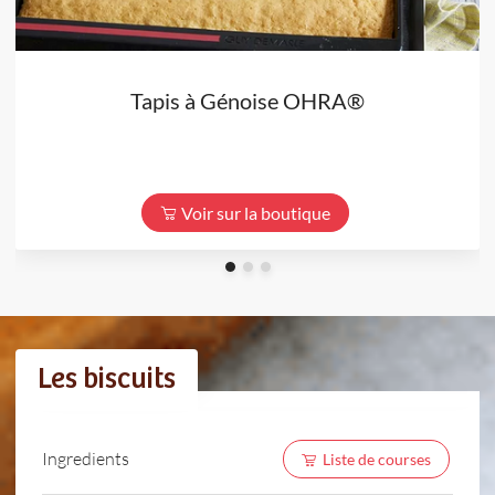
Tapis à Génoise OHRA®
Voir sur la boutique
Les biscuits
Ingredients
Liste de courses