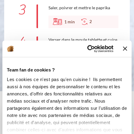
3
Saler, poivrer et mettre le paprika
2
1
min
4
Verser dans le moule tablette et cuire
25 à 30 minutes à 180°C (Th. 6).
Bon appétit !
Team fan de cookies ?
Les cookies ce n'est pas qu'en cuisine ! Ils permettent
aussi à nos équipes de personnaliser le contenu et les
annonces, d'offrir des fonctionnalités relatives aux
Vous aimerez aussi ...
médias sociaux et d'analyser notre trafic. Nous
partageons également des informations sur l'utilisation de
notre site avec nos partenaires de médias sociaux, de
publicité et d'analyse, qui peuvent potentiellement
combiner celles-ci avec d'autres informations que vous