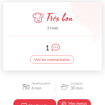
Très bon
3 Notes
1
Voir les commentaires
TEMPS ROBOT
CUISSON
4
min
30
min
Mes menus