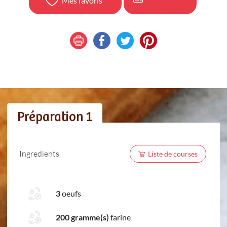
Mes favoris
Préparation 1
Ingredients
Liste de courses
3
oeufs
200 gramme(s)
farine