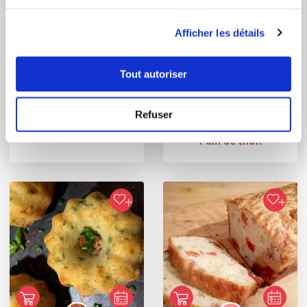
leur avez fournies ou qu'ils ont collectées lors de votre
utilisation de leurs services.
Afficher les détails
Tout autoriser
stephaniew_64f0
Yannick Soret Lambert
Refuser
Conseiller Guy Demarle
Pain de thon
Pain de thon