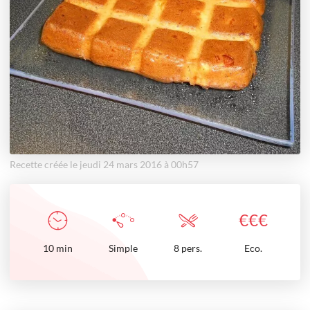
Recette créée le jeudi 24 mars 2016 à 00h57
€
€
€
10
min
Simple
8 pers.
Eco.