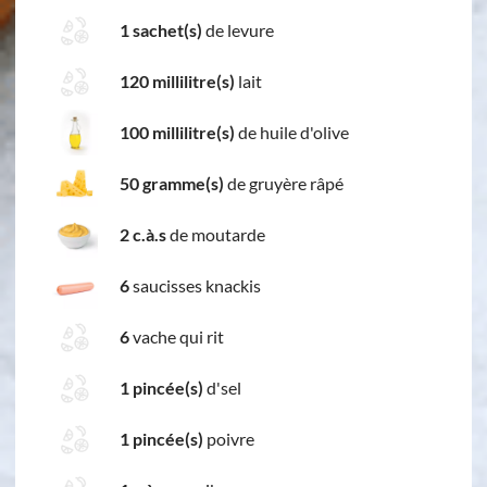
1 sachet(s)
de levure
120 millilitre(s)
lait
100 millilitre(s)
de huile d'olive
50 gramme(s)
de gruyère râpé
2 c.à.s
de moutarde
6
saucisses knackis
6
vache qui rit
1 pincée(s)
d'sel
1 pincée(s)
poivre