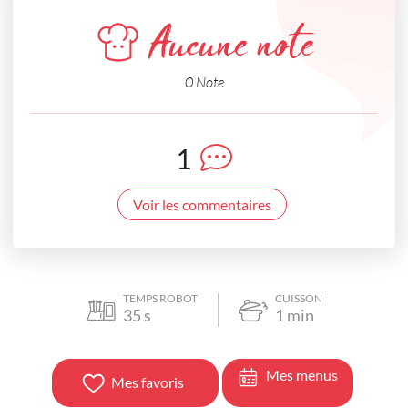
Aucune note
0 Note
1
Voir les commentaires
TEMPS ROBOT
CUISSON
35
s
1
min
Mes menus
Mes favoris