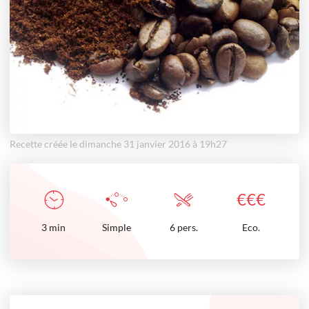
Recette créée le dimanche 31 janvier 2016 à 19h27
€
€
€
3
min
Simple
6 pers.
Eco.