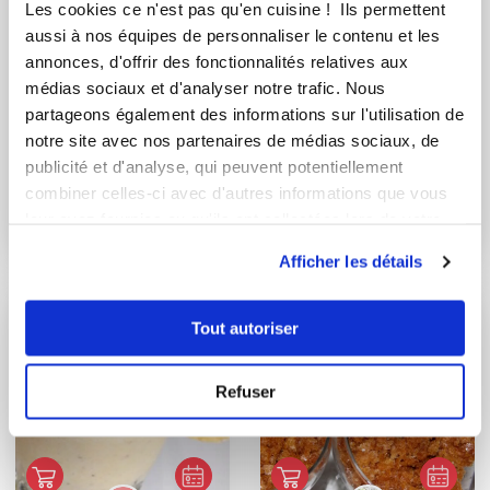
Les cookies ce n'est pas qu'en cuisine ! Ils permettent
aussi à nos équipes de personnaliser le contenu et les
annonces, d'offrir des fonctionnalités relatives aux
médias sociaux et d'analyser notre trafic. Nous
partageons également des informations sur l'utilisation de
notre site avec nos partenaires de médias sociaux, de
martine_mecoli
aurelieh_huet
publicité et d'analyse, qui peuvent potentiellement
combiner celles-ci avec d'autres informations que vous
Kougelhopf glacé
Granité citron
leur avez fournies ou qu'ils ont collectées lors de votre
aux griottes et sa s...
utilisation de leurs services.
Afficher les détails
Tout autoriser
Refuser