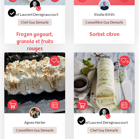
Chef Laurent Deregnaucourt
Elodie RINN
Chef Guy Demarle
Conseillère Guy Demarle
Frozen yogourt,
Sorbet citron
granola et fruits
rouges
Agnes Herter
Chef Laurent Deregnaucourt
Conseillère Guy Demarle
Chef Guy Demarle