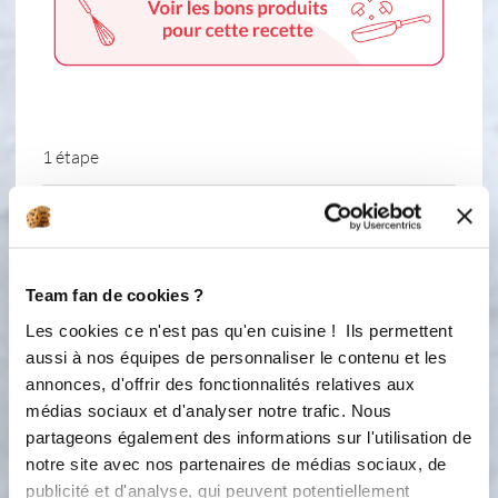
1 étape
1
Dans un petit bol mélangez le sucre,
le glucose et le stabilisateur Réservez
Dans une casserole faites chauffer le
Team fan de cookies ?
lait à frémissement Ajoutez le
Les cookies ce n'est pas qu'en cuisine ! Ils permettent
mélange sucre, glucose Mélangez bien
aussi à nos équipes de personnaliser le contenu et les
au fouet Dans un petit cul de poule
annonces, d'offrir des fonctionnalités relatives aux
fouettez bien les yaourts et le jus de
médias sociaux et d'analyser notre trafic. Nous
citron Ajoutez le lait Bien mélangez
partageons également des informations sur l'utilisation de
Laissez refroidir le mélange à 5º.
notre site avec nos partenaires de médias sociaux, de
Mettez dans la cuve de Borealia et
publicité et d'analyse, qui peuvent potentiellement
lancez le programme glaces pendant