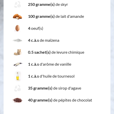
250 gramme(s)
de skyr
100 gramme(s)
de lait d'amande
4
oeuf(s)
4 c.à.s
de maïzena
0.5 sachet(s)
de levure chimique
1 c.à.s
d'arôme de vanille
1 c.à.s
d'huile de tournesol
35 gramme(s)
de sirop d'agave
40 gramme(s)
de pépites de chocolat