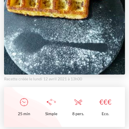
Recette créée le lundi 12 avril 2021 à 13h00
€
€
€
25
min
Simple
8 pers.
Eco.