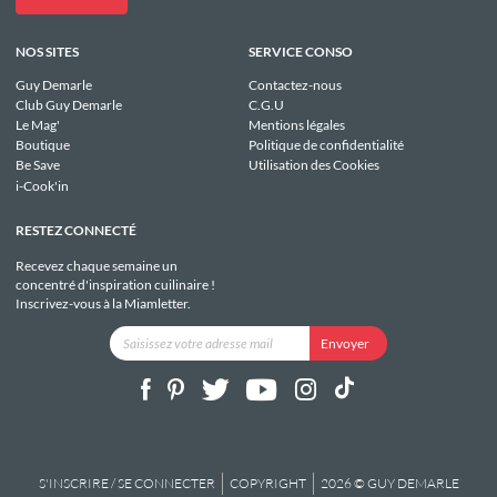
NOS SITES
SERVICE CONSO
Guy Demarle
Contactez-nous
Club Guy Demarle
C.G.U
Le Mag'
Mentions légales
Boutique
Politique de confidentialité
Be Save
Utilisation des Cookies
i-Cook'in
RESTEZ CONNECTÉ
Recevez chaque semaine un
concentré d'inspiration cuilinaire !
Inscrivez-vous à la Miamletter.
S'INSCRIRE / SE CONNECTER
COPYRIGHT
2026 © GUY DEMARLE