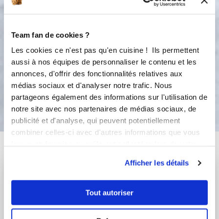
mini louche Enfournez 20 min à 220°
( vérifier la cuisson selon votre four)
Servir chaud ou tiède ou froid Pour
Team fan de cookies ?
garder le croustillant, passer la gaufre
quelques minutes au grille pain Bon
Les cookies ce n'est pas qu'en cuisine ! Ils permettent
appétit
aussi à nos équipes de personnaliser le contenu et les
annonces, d'offrir des fonctionnalités relatives aux
médias sociaux et d'analyser notre trafic. Nous
Bon appétit !
partageons également des informations sur l'utilisation de
notre site avec nos partenaires de médias sociaux, de
publicité et d'analyse, qui peuvent potentiellement
combiner celles-ci avec d'autres informations que vous
Vous aimerez aussi ...
leur avez fournies ou qu'ils ont collectées lors de votre
utilisation de leurs services.
Afficher les détails
Tout autoriser