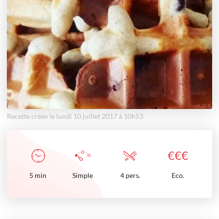
Recette créée le lundi 10 juillet 2017 à 10h53
€
€
€
5
min
Simple
4 pers.
Eco.