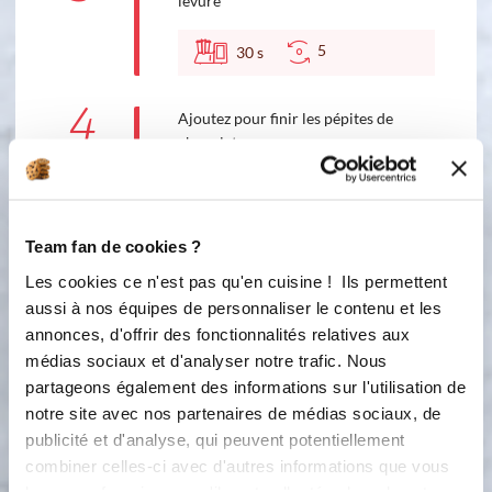
levure
5
30
s
4
Ajoutez pour finir les pépites de
chocolat.
3
15
s
Team fan de cookies ?
5
A la fin, versez la préparation de votre
Les cookies ce n'est pas qu'en cuisine ! Ils permettent
pichet verseur, plus simple et rapide,
aussi à nos équipes de personnaliser le contenu et les
maintenant au boulot :-) Régalez-vous
(◕‿◕)
annonces, d'offrir des fonctionnalités relatives aux
médias sociaux et d'analyser notre trafic. Nous
partageons également des informations sur l'utilisation de
Bon appétit !
notre site avec nos partenaires de médias sociaux, de
publicité et d'analyse, qui peuvent potentiellement
combiner celles-ci avec d'autres informations que vous
leur avez fournies ou qu'ils ont collectées lors de votre