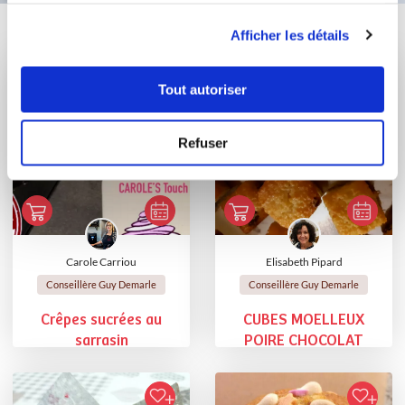
utilisation de leurs services.
Vous aimerez aussi ...
Afficher les détails
Tout autoriser
Refuser
Carole Carriou
Elisabeth Pipard
Conseillère Guy Demarle
Conseillère Guy Demarle
Crêpes sucrées au
CUBES MOELLEUX
sarrasin
POIRE CHOCOLAT