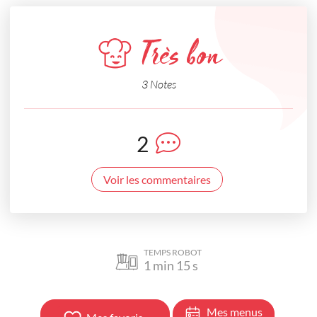
Très bon
3 Notes
2
Voir les commentaires
TEMPS ROBOT
1
min
15
s
Mes menus