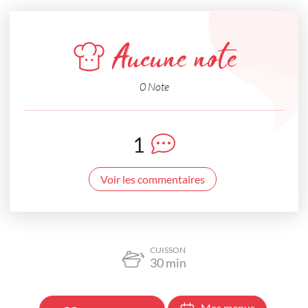
Aucune note
0 Note
1
Voir les commentaires
CUISSON
30
min
Mes menus