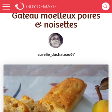
Accueil
Recettes
Gâteau moelleux poires & noisettes
Gâteau moelleux poires
& noisettes
aurelie_duchateau67