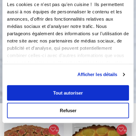
mélanger pour obtenir une pâte
Les cookies ce n'est pas qu'en cuisine ! Ils permettent
homogène. Peler et découper les
aussi à nos équipes de personnaliser le contenu et les
poires en cubes puis les ajouter à la
annonces, d'offrir des fonctionnalités relatives aux
pâte avec les éclats de noisettes.
médias sociaux et d'analyser notre trafic. Nous
Remplir vos empreintes et enfournez
partageons également des informations sur l'utilisation de
environ 30 minutes. Vous pouvez
notre site avec nos partenaires de médias sociaux, de
remplacer tout ou partie des éclats de
publicité et d'analyse, qui peuvent potentiellement
noisettes par des pépites de chocolat
combiner celles-ci avec d'autres informations que vous
pour encore plus de gourmandise.
leur avez fournies ou qu'ils ont collectées lors de votre
utilisation de leurs services.
Afficher les détails
Bon appétit !
Tout autoriser
Vous aimerez aussi ...
Refuser