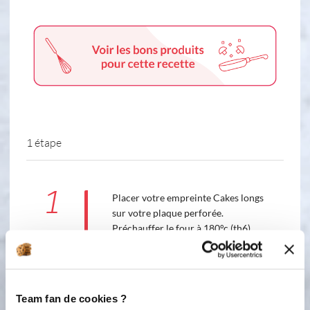
1 étape
1
Placer votre empreinte Cakes longs
sur votre plaque perforée.
Préchauffer le four à 180°c (th6).
Blanchir les oeufs et le sucre dans un
bol, au batteur. Ajouter beurre mou et
crème épaisse, mélanger. Rajouter
ensuite les poudres (farine, poudre de
Team fan de cookies ?
noisettes, levure chimique) et