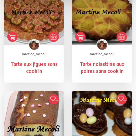
martine_mecoli
martine_mecoli
Tarte aux figues sans
Tarte noisettine aux
cook'in
poires sans cook'in