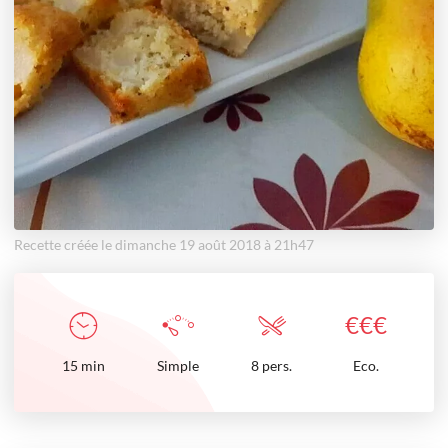
Recette créée le dimanche 19 août 2018 à 21h47
€
€
€
15
min
Simple
8 pers.
Eco.