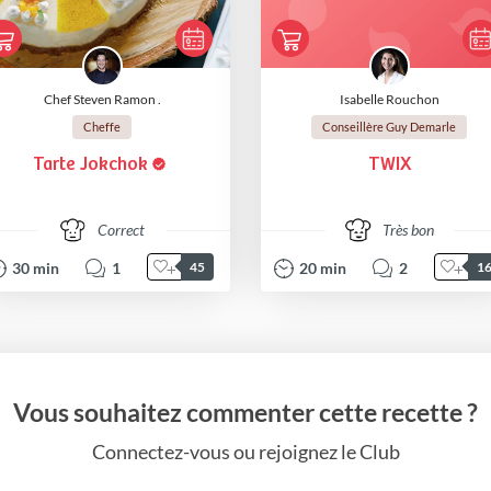
Chef Steven Ramon .
Isabelle Rouchon
Cheffe
Conseillère Guy Demarle
Tarte Jokchok
TWIX
Correct
Très bon
30
min
1
20
min
2
45
1
Vous souhaitez commenter cette recette ?
Connectez-vous ou rejoignez le Club