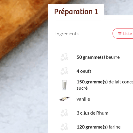
Préparation 1
Ingredients
Liste
50 gramme(s)
beurre
4
oeufs
150 gramme(s)
de lait conc
sucré
vanille
3 c.à.s
de Rhum
120 gramme(s)
farine