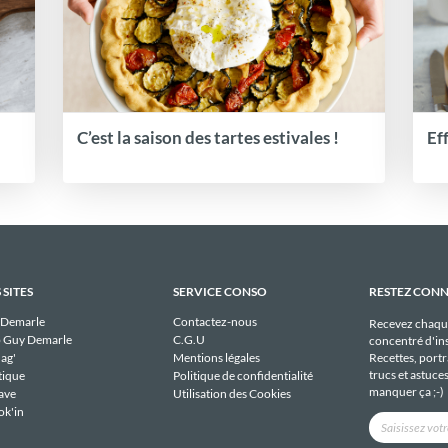
C’est la saison des tartes estivales !
Ef
 SITES
SERVICE CONSO
RESTEZ CON
 Demarle
Contactez-nous
Recevez chaqu
 Guy Demarle
C.G.U
concentré d'ins
Recettes, portra
ag'
Mentions légales
trucs et astuce
tique
Politique de confidentialité
manquer ça ;-)
ave
Utilisation des Cookies
ok'in