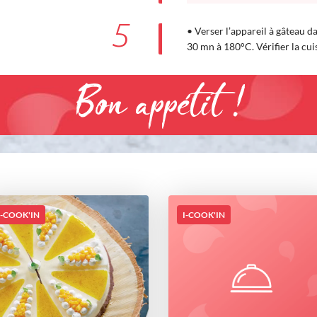
5
• Verser l’appareil à gâteau d
30 mn à 180°C. Vérifier la cui
Bon appétit !
I-COOK'IN
I-COOK'IN