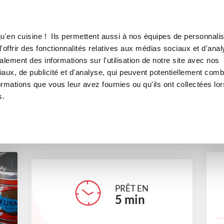
Canofea
Borealia
X AU LAIT CONCENTRE
LE MAG
LA BOUTIQUE
RECETTES
u'en cuisine ! Ils permettent aussi à nos équipes de personnalis
AU MOELLEUX AU LAIT CONC
offrir des fonctionnalités relatives aux médias sociaux et d'anal
lement des informations sur l'utilisation de notre site avec nos
desserts
aux, de publicité et d'analyse, qui peuvent potentiellement comb
ormations que vous leur avez fournies ou qu'ils ont collectées lor
s.
catherinedouillard
PRÊT EN
5
min