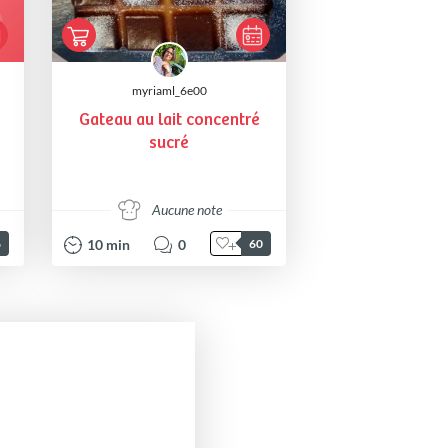
myriaml_6e00
Gateau au lait concentré
sucré
Aucune note
10
min
0
6
60