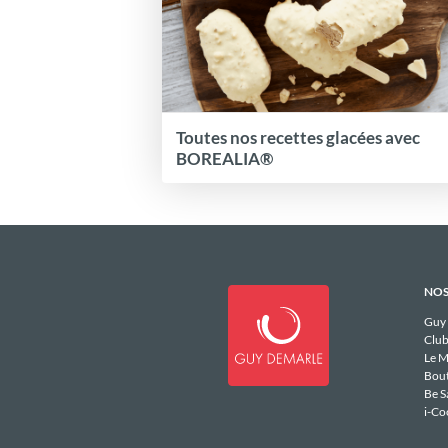
Toutes nos recettes glacées avec
BOREALIA®
NOS
Guy
Club
Le M
Bou
Be S
i-Co