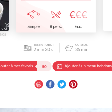
€
€
€
Simple
Eco.
8 pers.
1h05
TEMPS ROBOT
CUISSON
2
min
30
s
35
min
jouter à mes favoris
Ajouter à un menu hebdom
50