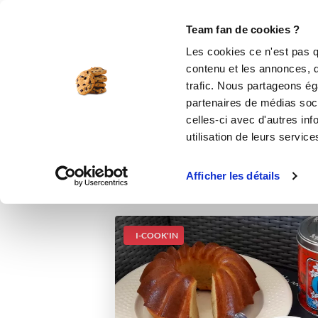
Le Club
i-Cook'in
Be Save
Boutique
Accueil
Recettes
GATEAU MOELLEU
Team fan de cookies ?
Les cookies ce n'est pas q
GATE
contenu et les annonces, d'
trafic. Nous partageons éga
partenaires de médias soci
celles-ci avec d'autres inf
utilisation de leurs service
Afficher les détails
I-COOK'IN