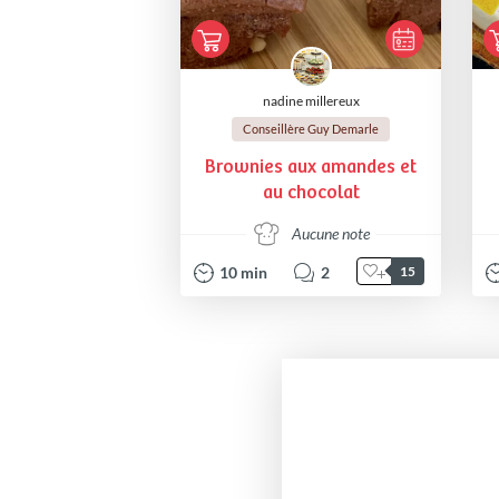
nadine millereux
Conseillère Guy Demarle
Brownies aux amandes et
au chocolat
Aucune note
10
min
2
15