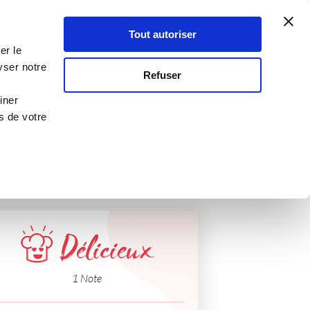
Atelier Culinaire
Le métier
Guy Demarle
Tout autoriser
Se connecter
S'inscrire
er le
ENTRE
yser notre
Refuser
iner
s de votre
Délicieux
1 Note