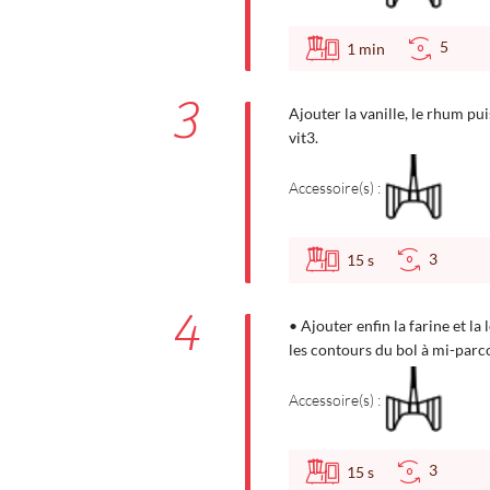
5
1
min
3
Ajouter la vanille, le rhum p
vit3.
Accessoire(s) :
3
15
s
4
• Ajouter enfin la farine et l
les contours du bol à mi-parc
Accessoire(s) :
3
15
s