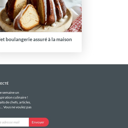
fet boulangerie assuré à la maison
NECTÉ
e semaine un
piration culinaire !
its de chefs, articles,
s... Vous ne voulez pas