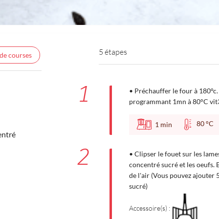
5 étapes
 de courses
1
• Préchauffer le four à 180°c.
programmant 1mn à 80°C vit3.
80 °
1
min
entré
2
• Clipser le fouet sur les lame
concentré sucré et les oeufs.
de l'air (Vous pouvez ajouter 
sucré)
Accessoire(s) :