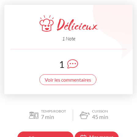
Délicieux
1 Note
1
Voir les commentaires
TEMPS ROBOT
CUISSON
7
min
45
min
Mes menus