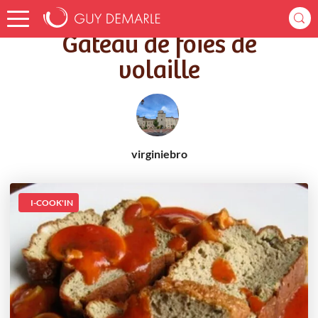
Accueil
Recettes
Gâteau de foies de volaille
Gâteau de foies de
volaille
virginiebro
I-COOK'IN