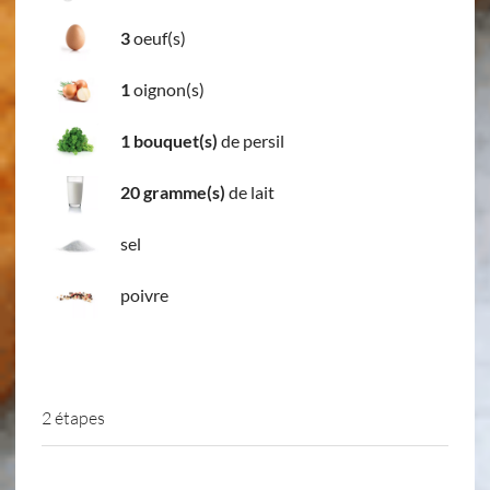
3
oeuf(s)
1
oignon(s)
1 bouquet(s)
de persil
20 gramme(s)
de lait
sel
poivre
2 étapes