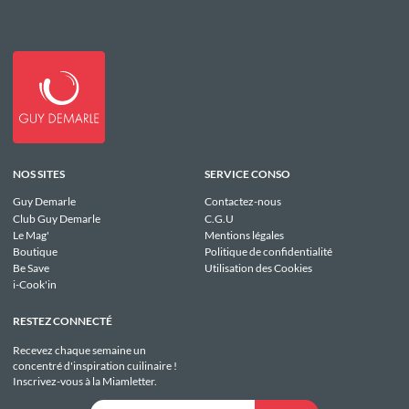
NOS SITES
SERVICE CONSO
Guy Demarle
Contactez-nous
Club Guy Demarle
C.G.U
Le Mag'
Mentions légales
Boutique
Politique de confidentialité
Be Save
Utilisation des Cookies
i-Cook'in
RESTEZ CONNECTÉ
Recevez chaque semaine un
concentré d'inspiration cuilinaire !
Inscrivez-vous à la Miamletter.