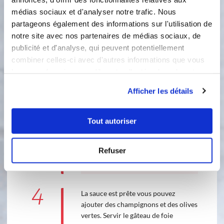
médias sociaux et d'analyser notre trafic. Nous
partageons également des informations sur l'utilisation de
80 °C
1
min
notre site avec nos partenaires de médias sociaux, de
5
publicité et d'analyse, qui peuvent potentiellement
combiner celles-ci avec d'autres informations que vous
3
leur avez fournies ou qu'ils ont collectées lors de votre
Ajoutez le lait, une petite boite de
utilisation de leurs services.
concentré de tomates, le sel, le poivre
Afficher les détails
et la muscade.
Accessoire(s) :
Tout autoriser
Refuser
110 °C
5
min
5
4
La sauce est prête vous pouvez
ajouter des champignons et des olives
vertes. Servir le gâteau de foie