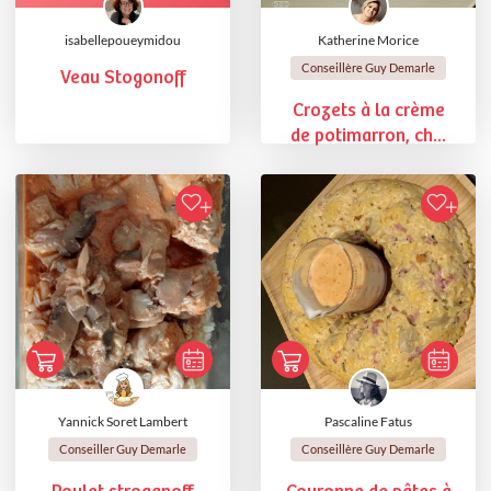
isabellepoueymidou
Katherine Morice
Conseillère Guy Demarle
Veau Stogonoff
Crozets à la crème
de potimarron, ch...
Yannick Soret Lambert
Pascaline Fatus
Conseiller Guy Demarle
Conseillère Guy Demarle