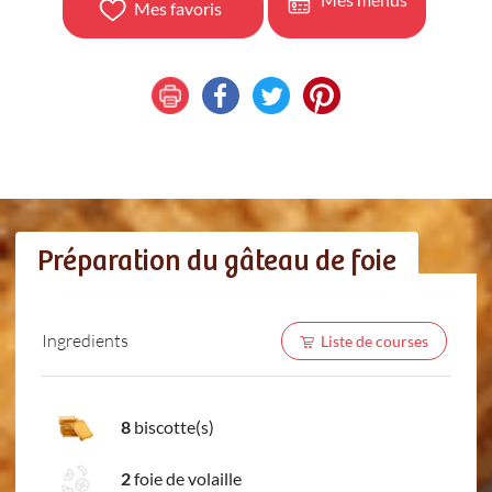
Mes favoris
Préparation du gâteau de foie
Ingredients
Liste de courses
8
biscotte(s)
2
foie de volaille