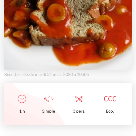
Recette créée le mardi 31 mars 2020 à 10h05
€
€
€
1
h
Simple
3 pers.
Eco.