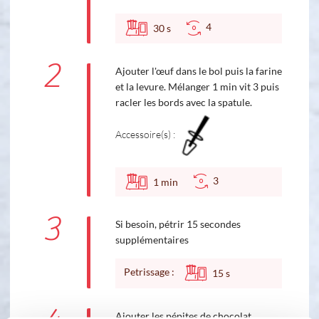
4
30
s
2
Ajouter l'œuf dans le bol puis la farine
et la levure. Mélanger 1 min vit 3 puis
racler les bords avec la spatule.
Accessoire(s) :
3
1
min
3
Si besoin, pétrir 15 secondes
supplémentaires
Petrissage :
15
s
Ajouter les pépites de chocolat.