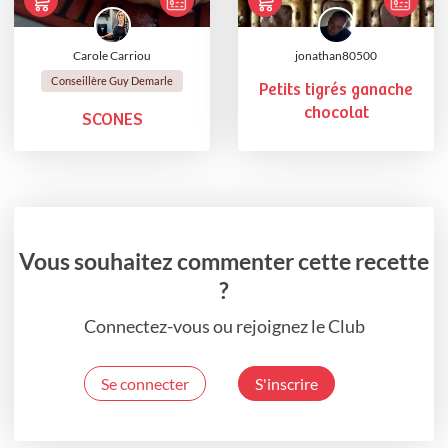
Carole Carriou
jonathan80500
Conseillère Guy Demarle
Petits tigrés ganache
chocolat
SCONES
Vous souhaitez commenter cette recette
?
Connectez-vous ou rejoignez le Club
Se connecter
S'inscrire