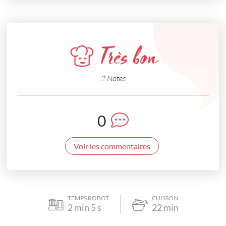
Très bon
2 Notes
0
Voir les commentaires
TEMPS ROBOT
CUISSON
2
min
5
s
22
min