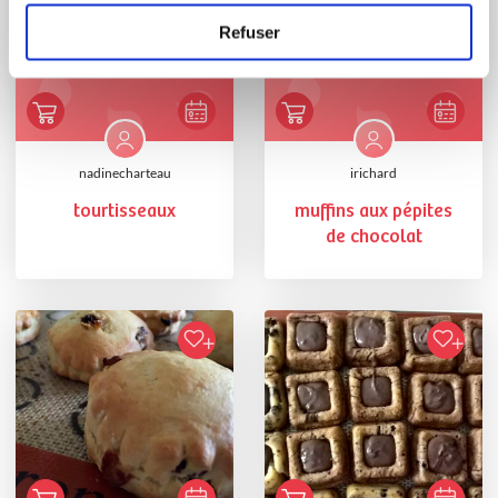
Refuser
nadinecharteau
irichard
tourtisseaux
muffins aux pépites
de chocolat