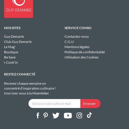
NOS SITES
SERVICE CONSO
Guy Demarle
Contactez-nous
Club Guy Demarle
C.G.U
Le Mag'
Mentions légales
Boutique
Politique de confidentialité
Be Save
Utilisation des Cookies
i-Cook'in
RESTEZ CONNECTÉ
Recevez chaque semaine un
concentré d'inspiration cuilinaire !
Inscrivez-vous à la Miamletter.