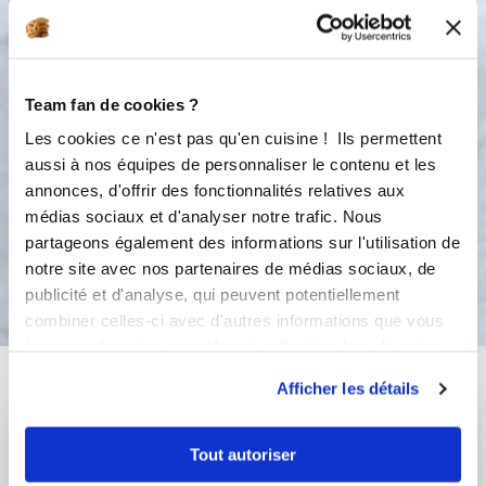
4
3
20
s
5
Team fan de cookies ?
Mettre la pâte dans le moule
marguerite et cuire environ 22 min à
Les cookies ce n'est pas qu'en cuisine ! Ils permettent
180°C. Sortir du four et démouler
aussi à nos équipes de personnaliser le contenu et les
tiède.
annonces, d'offrir des fonctionnalités relatives aux
médias sociaux et d'analyser notre trafic. Nous
partageons également des informations sur l'utilisation de
Bon appétit !
notre site avec nos partenaires de médias sociaux, de
publicité et d'analyse, qui peuvent potentiellement
combiner celles-ci avec d'autres informations que vous
leur avez fournies ou qu'ils ont collectées lors de votre
Vous aimerez aussi ...
utilisation de leurs services.
Afficher les détails
Tout autoriser