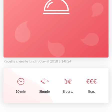
Recette créée le lundi 30 avril 2018 à 14h24
€
€
€
10
min
Simple
8 pers.
Eco.