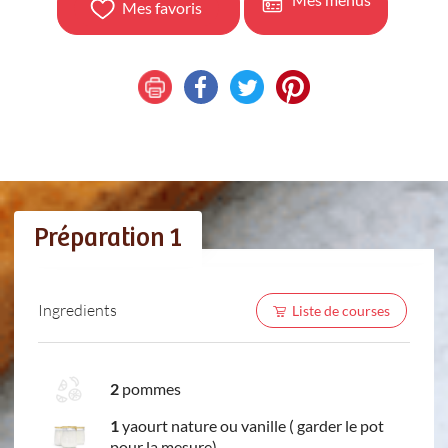
Mes favoris
Préparation 1
Ingredients
Liste de courses
2
pommes
1
yaourt nature ou vanille ( garder le pot
pour la mesure)