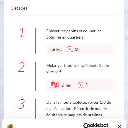
3 étapes
1
Enlever les pépins et couper les
pommes en quartiers
Turbo :
1t
2
Mélanger tous les ingrédients 2 min
vitesse 5.
5
2
min
3
Dans le moule tablette. verser 1/3 de
la préparation . Répartir de manière
équitable le paquets de pralines
concassées. Verser le reste de la pâte.
Enfourner environ 25 min dans le