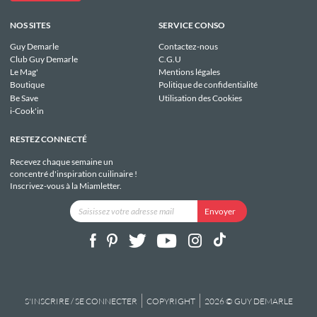
NOS SITES
SERVICE CONSO
Guy Demarle
Contactez-nous
Club Guy Demarle
C.G.U
Le Mag'
Mentions légales
Boutique
Politique de confidentialité
Be Save
Utilisation des Cookies
i-Cook'in
RESTEZ CONNECTÉ
Recevez chaque semaine un
concentré d'inspiration cuilinaire !
Inscrivez-vous à la Miamletter.
S'INSCRIRE / SE CONNECTER
COPYRIGHT
2026 © GUY DEMARLE