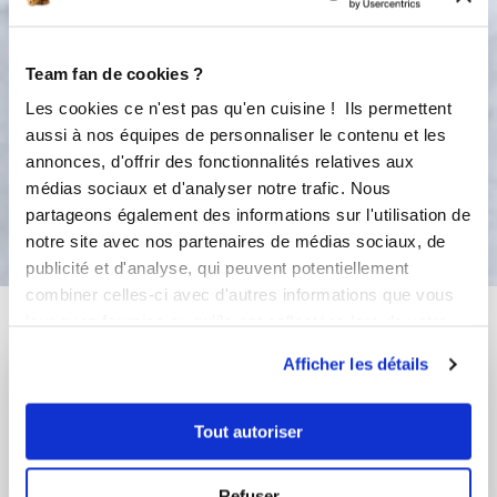
four préchauffé, à 180°C. Avant de
sortir du four vérifier que le cœur du
gâteau est bien cuti avant de sortir du
Team fan de cookies ?
four, si nécessaire prolonger la
Les cookies ce n'est pas qu'en cuisine ! Ils permettent
cuisson.
aussi à nos équipes de personnaliser le contenu et les
annonces, d'offrir des fonctionnalités relatives aux
médias sociaux et d'analyser notre trafic. Nous
Bon appétit !
partageons également des informations sur l'utilisation de
notre site avec nos partenaires de médias sociaux, de
publicité et d'analyse, qui peuvent potentiellement
combiner celles-ci avec d'autres informations que vous
Vous aimerez aussi ...
leur avez fournies ou qu'ils ont collectées lors de votre
utilisation de leurs services.
Afficher les détails
Tout autoriser
Refuser