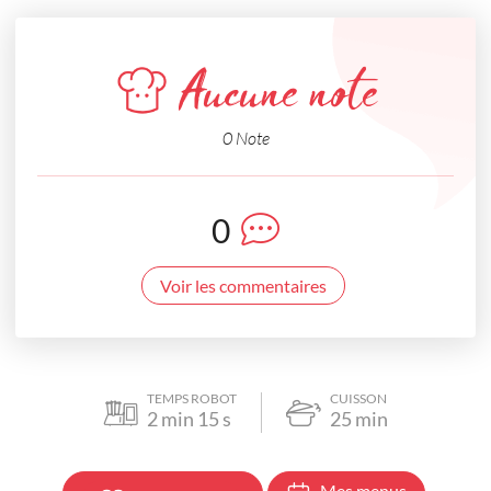
Aucune note
0 Note
0
Voir les commentaires
TEMPS ROBOT
CUISSON
2
min
15
s
25
min
Mes menus