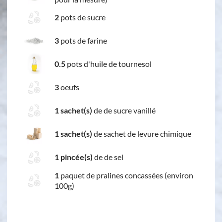
2
pots de sucre
3
pots de farine
0.5
pots d'huile de tournesol
3
oeufs
1 sachet(s)
de de sucre vanillé
1 sachet(s)
de sachet de levure chimique
1 pincée(s)
de de sel
1
paquet de pralines concassées (environ
100g)