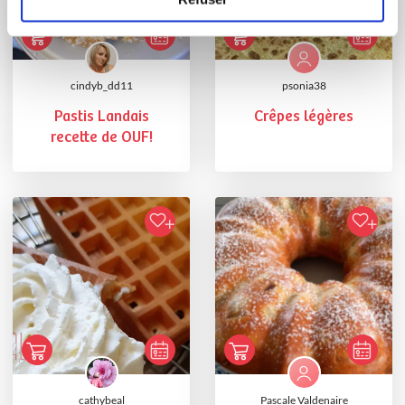
cindyb_dd11
psonia38
Pastis Landais
Crêpes légères
recette de OUF!
cathybeal
Pascale Valdenaire