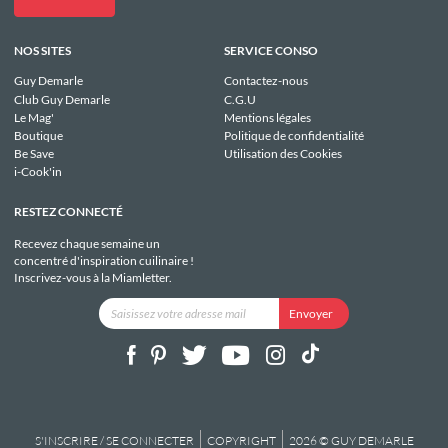
NOS SITES
SERVICE CONSO
Guy Demarle
Contactez-nous
Club Guy Demarle
C.G.U
Le Mag'
Mentions légales
Boutique
Politique de confidentialité
Be Save
Utilisation des Cookies
i-Cook'in
RESTEZ CONNECTÉ
Recevez chaque semaine un
concentré d'inspiration cuilinaire !
Inscrivez-vous à la Miamletter.
S'INSCRIRE / SE CONNECTER
COPYRIGHT
2026 © GUY DEMARLE