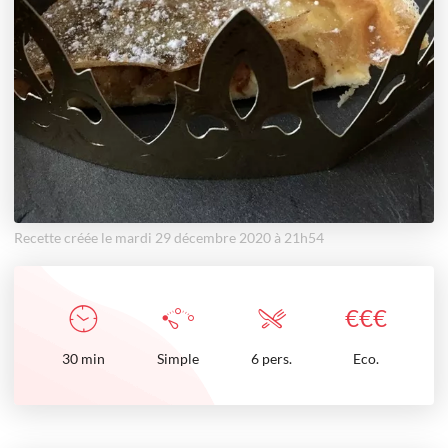
Recette créée le mardi 29 décembre 2020 à 21h54
€
€
€
30
min
Simple
6 pers.
Eco.