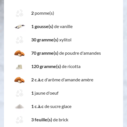
2
pomme(s)
1 gousse(s)
de vanille
30 gramme(s)
xylitol
70 gramme(s)
de poudre d'amandes
120 gramme(s)
de ricotta
2 c.à.c
d'arôme d'amande amère
1
jaune d'oeuf
1 c.à.c
de sucre glace
3 feuille(s)
de brick