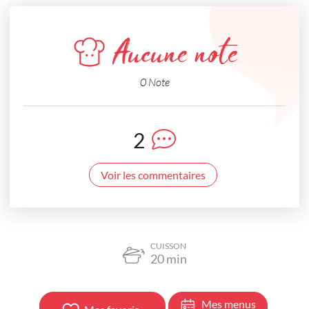
Aucune note
0 Note
2
Voir les commentaires
CUISSON
20
min
Mes menus