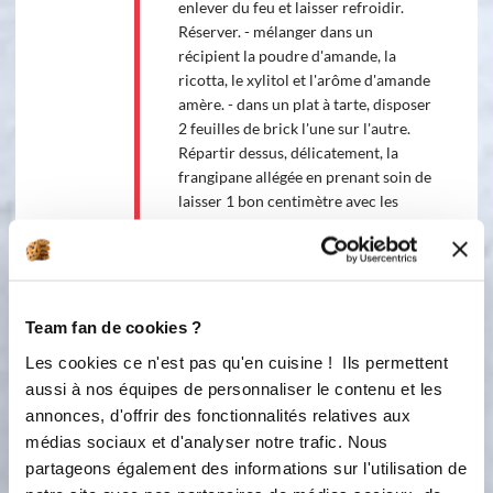
enlever du feu et laisser refroidir.
Réserver. - mélanger dans un
récipient la poudre d'amande, la
ricotta, le xylitol et l'arôme d'amande
amère. - dans un plat à tarte, disposer
2 feuilles de brick l'une sur l'autre.
Répartir dessus, délicatement, la
frangipane allégée en prenant soin de
laisser 1 bon centimètre avec les
bords, puis disposer dessus les dés de
pommes. - disposer dessus la dernière
feuille de brick et la sceller aux autres
feuilles de brick avec un peu d'eau
tiède. - badigeonner d'un jaune d'oeuf.
Team fan de cookies ?
- enfourner une vingtaine de minutes
Les cookies ce n'est pas qu'en cuisine ! Ils permettent
jusqu'à ce que la feuille de brick soit
aussi à nos équipes de personnaliser le contenu et les
bien dorée. Une fois la galette sortie
annonces, d'offrir des fonctionnalités relatives aux
du four, la saupoudrer avec du sucre
médias sociaux et d'analyser notre trafic. Nous
glace. Mon conseil pour la découper :
partageons également des informations sur l'utilisation de
prendre un couteau pointu et couper
avec la pointe du couteau