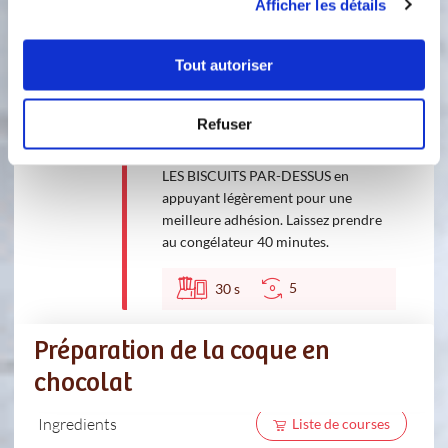
120 °C
4
min
Afficher les détails
2
Tout autoriser
2
Lissez la préparation. Versez
rapidement et directement les fruits
Refuser
chauds dans les empreintes et c'est
important, POSEZ IMMÉDIATEMENT
LES BISCUITS PAR-DESSUS en
appuyant légèrement pour une
meilleure adhésion. Laissez prendre
au congélateur 40 minutes.
5
30
s
Préparation de la coque en
chocolat
Ingredients
Liste de courses