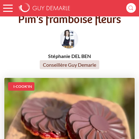
Accueil
Recettes
Pim's framboise fleurs
Pim's framboise fleurs
Stéphanie DEL BEN
Conseillère Guy Demarle
I-COOK'IN