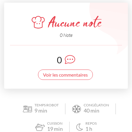
Aucune note
0 Note
0
Voir les commentaires
TEMPS ROBOT
CONGÉLATION
9
min
40
min
CUISSON
REPOS
19
min
1
h