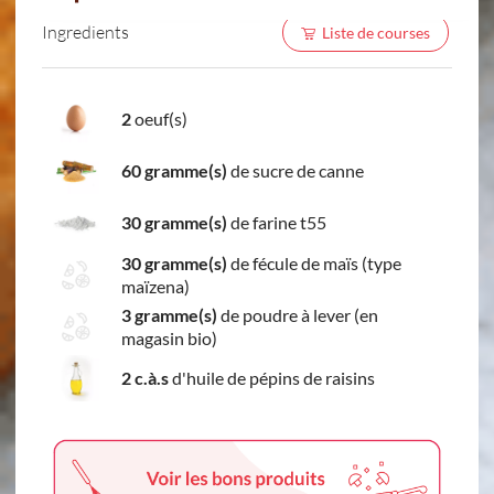
Ingredients
Liste de courses
2
oeuf(s)
60 gramme(s)
de sucre de canne
30 gramme(s)
de farine t55
30 gramme(s)
de fécule de maïs (type
maïzena)
3 gramme(s)
de poudre à lever (en
magasin bio)
2 c.à.s
d'huile de pépins de raisins