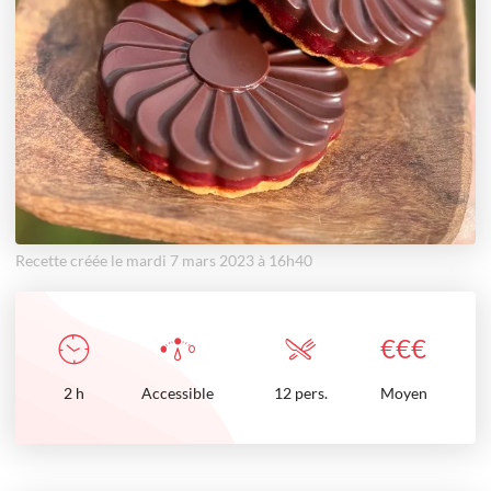
Recette créée le mardi 7 mars 2023 à 16h40
€
€
€
2
h
Accessible
12 pers.
Moyen