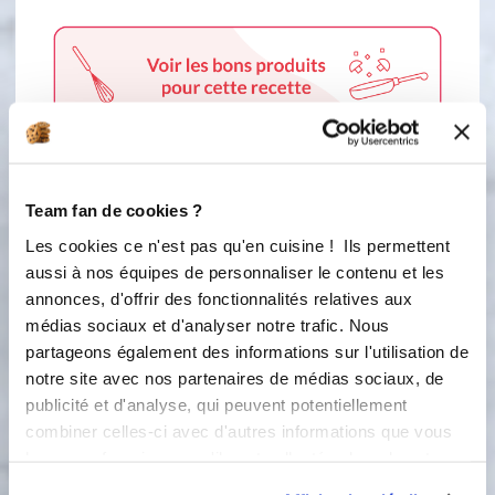
Team fan de cookies ?
2 étapes
Les cookies ce n'est pas qu'en cuisine ! Ils permettent
aussi à nos équipes de personnaliser le contenu et les
1
annonces, d'offrir des fonctionnalités relatives aux
Versez la purée de framboise (ou
médias sociaux et d'analyser notre trafic. Nous
toute autre purée de fruit de votre
choix), l’agar-agar (3 g équivalent à 2
partageons également des informations sur l'utilisation de
cuillères parisiennes rases), les
notre site avec nos partenaires de médias sociaux, de
brisures de framboises surgelées (ou
publicité et d'analyse, qui peuvent potentiellement
en saison, les framboises fraîches) et
combiner celles-ci avec d'autres informations que vous
enfin, la confiture de framboise.
leur avez fournies ou qu'ils ont collectées lors de votre
utilisation de leurs services.