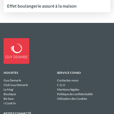
Effet boulangerie assuré à la maison
NOS SITES
SERVICE CONSO
Guy Demarle
Contactez-nous
Club Guy Demarle
C.G.U
Le Mag'
Mentions légales
Boutique
Politique de confidentialité
Be Save
Utilisation des Cookies
i-Cook'in
RESTEZ CONNECTÉ