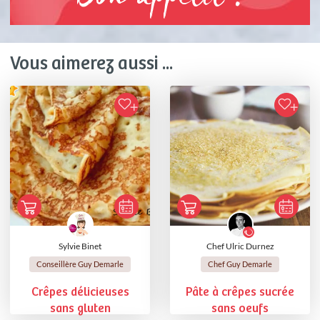
Vous aimerez aussi ...
Sylvie Binet
Chef Ulric Durnez
Conseillère Guy Demarle
Chef Guy Demarle
Crêpes délicieuses
Pâte à crêpes sucrée
sans gluten
sans oeufs