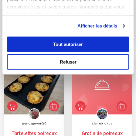
combiner celles-ci avec d'autres informations que vous
leur avez fournies ou qu'ils ont collectées lors de votre
coraliehuentz
cecile7636
utilisation de leurs services.
Afficher les détails
Croq'cubicube
Quiches aux légumes
et saumon fumé
Tout autoriser
Refuser
jessicaguyon26
claireb_c75a
Tartelettes poireaux
Gratin de poireaux