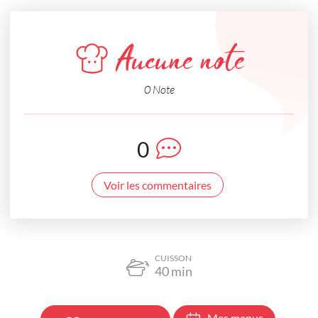
Aucune note
0 Note
0
Voir les commentaires
CUISSON
40
min
Mes menus