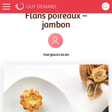
Accueil
Recettes
Flans poireaux – jambon
Flans poireaux –
jambon
margauxcacao