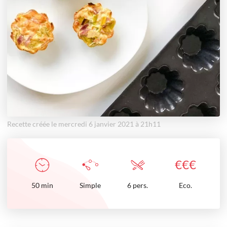
Recette créée le mercredi 6 janvier 2021 à 21h11
€
€
€
50
min
Simple
6 pers.
Eco.