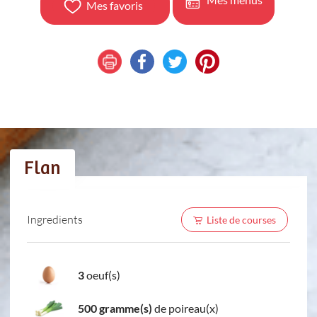
Mes favoris
Flan
Ingredients
Liste de courses
3
oeuf(s)
500 gramme(s)
de poireau(x)