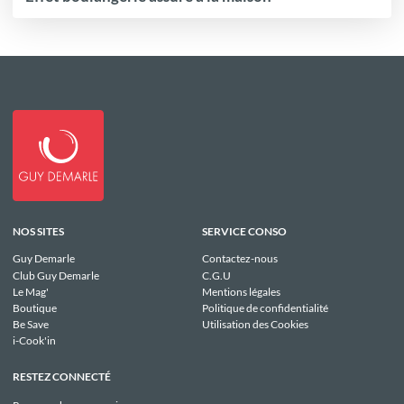
NOS SITES
SERVICE CONSO
Guy Demarle
Contactez-nous
Club Guy Demarle
C.G.U
Le Mag'
Mentions légales
Boutique
Politique de confidentialité
Be Save
Utilisation des Cookies
i-Cook'in
RESTEZ CONNECTÉ