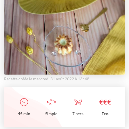
Recette créée le mercredi 31 août 2022 à 13h48
€
€
€
45
min
Simple
7 pers.
Eco.