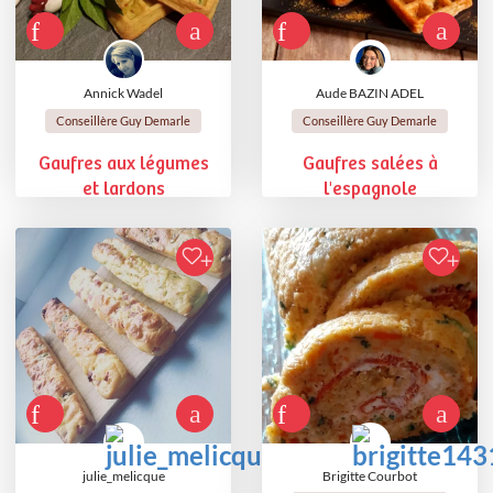
Annick Wadel
Aude BAZIN ADEL
Conseillère Guy Demarle
Conseillère Guy Demarle
Gaufres aux légumes
Gaufres salées à
et lardons
l'espagnole
julie_melicque
Brigitte Courbot