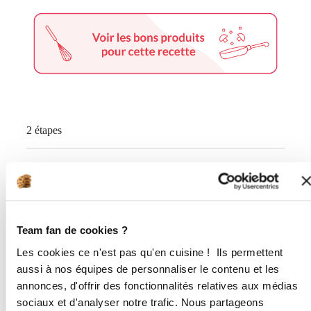
2 étapes
1
Fouettez les oeufs avec la crème,
ajoutez la maïzena, le sel, le poivre et
le fromage. Hachez les courgettes au
Team fan de cookies ?
tornado et coupez le chorizo en petits
dés. Ajoutez à la préparation
Les cookies ce n'est pas qu'en cuisine ! Ils permettent
précédente et versez dans le moule à
aussi à nos équipes de personnaliser le contenu et les
cannelés avant de faire cuire pendant
annonces, d'offrir des fonctionnalités relatives aux médias
35 minutes à 180° N'hésitez pas à
sociaux et d'analyser notre trafic. Nous partageons
poser une toile de cuisson sur le