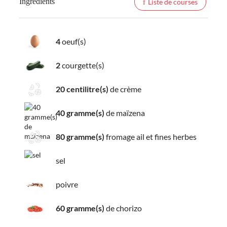
Ingredients
Liste de courses
4
oeuf(s)
2
courgette(s)
20 centilitre(s)
de crème
40 gramme(s)
de maïzena
80 gramme(s)
fromage ail et fines herbes
sel
poivre
60 gramme(s)
de chorizo