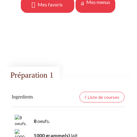
Mes menus
Mes favoris
Préparation 1
Ingredients
Liste de courses
8
oeufs.
1000 gramme(s)
lait