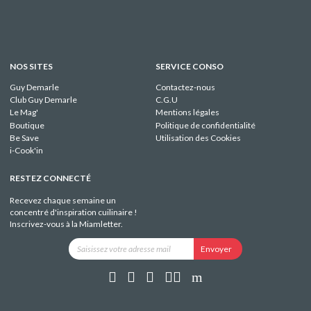
NOS SITES
SERVICE CONSO
Guy Demarle
Contactez-nous
Club Guy Demarle
C.G.U
Le Mag'
Mentions légales
Boutique
Politique de confidentialité
Be Save
Utilisation des Cookies
i-Cook'in
RESTEZ CONNECTÉ
Recevez chaque semaine un
concentré d'inspiration cuilinaire !
Inscrivez-vous à la Miamletter.