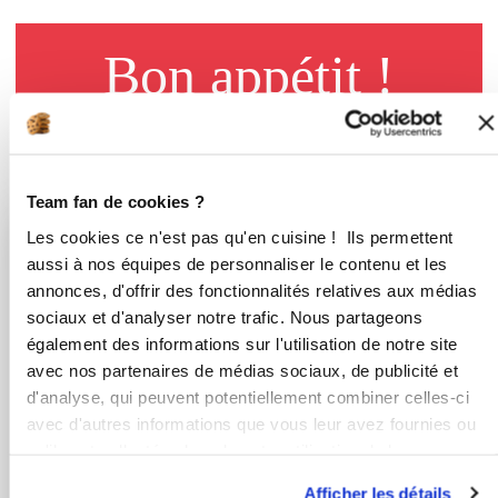
Bon appétit !
Vous aimerez aussi ...
Team fan de cookies ?
Les cookies ce n'est pas qu'en cuisine ! Ils permettent
aussi à nos équipes de personnaliser le contenu et les
patricialed56
natachaker
annonces, d'offrir des fonctionnalités relatives aux médias
Far Breton aux
sociaux et d'analyser notre trafic. Nous partageons
GATEAU
pruneaux
également des informations sur l'utilisation de notre site
COURGETTE
avec nos partenaires de médias sociaux, de publicité et
CHOCOLAT
d'analyse, qui peuvent potentiellement combiner celles-ci
avec d'autres informations que vous leur avez fournies ou
qu'ils ont collectées lors de votre utilisation de leurs
services.
Afficher les détails