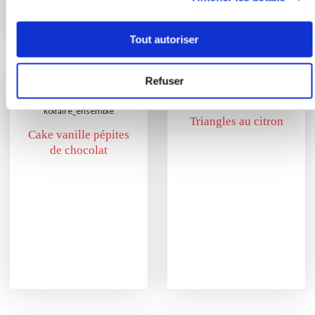
Tout autoriser
Refuser
mayalen1515
koifaire_ensemble
Triangles au citron
Cake vanille pépites
de chocolat