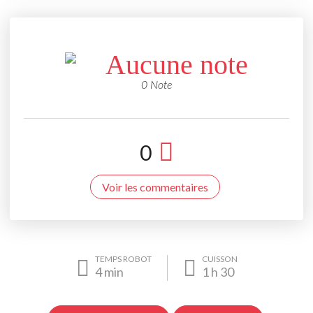
Aucune note
0 Note
0
Voir les commentaires
TEMPS ROBOT
CUISSON
4
min
1
h
30