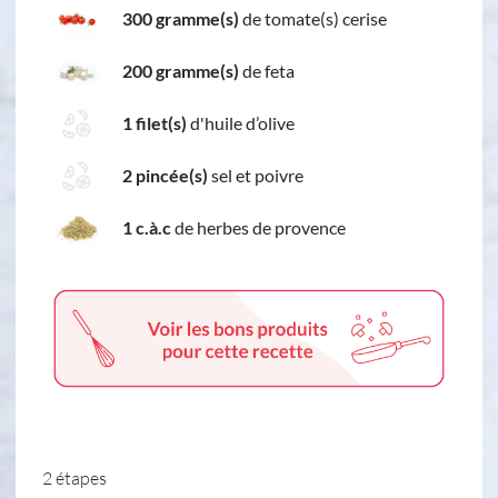
300 gramme(s)
de tomate(s) cerise
200 gramme(s)
de feta
1 filet(s)
d'huile d’olive
2 pincée(s)
sel et poivre
1 c.à.c
de herbes de provence
2 étapes