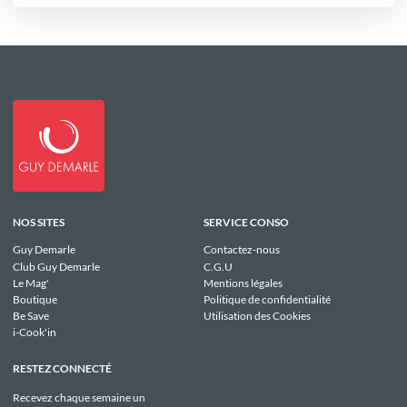
NOS SITES
SERVICE CONSO
Guy Demarle
Contactez-nous
Club Guy Demarle
C.G.U
Le Mag'
Mentions légales
Boutique
Politique de confidentialité
Be Save
Utilisation des Cookies
i-Cook'in
RESTEZ CONNECTÉ
Recevez chaque semaine un