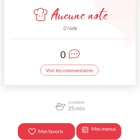
Aucune note
0 Note
0
Voir les commentaires
CUISSON
25
min
Mes menus
Mes favoris