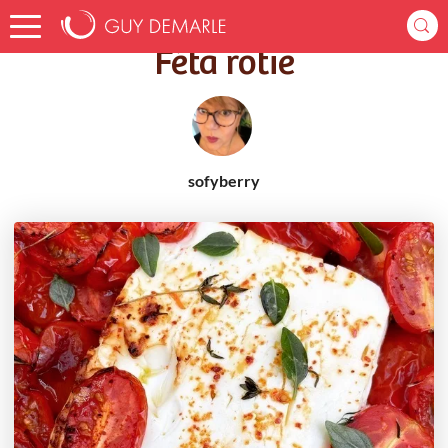
Accueil
Recettes
Féta rôtie
Féta rôtie
sofyberry