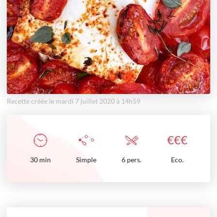
Recette créée le mardi 7 juillet 2020 à 14h59
€
€
€
30
min
Simple
6 pers.
Eco.