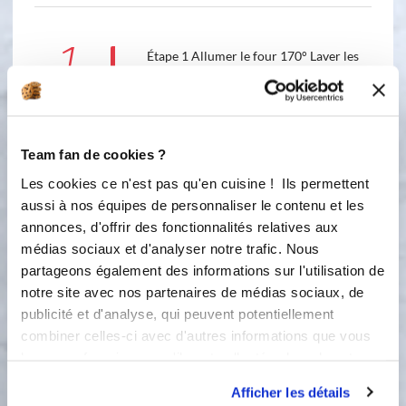
1
Étape 1 Allumer le four 170° Laver les
tomates cerises et les couper en 2 Les
mettre dans un plat à gratin. Déposer
la fêta sur les tomates, saupoudrer de
poivre et d’herbes de Provence,
Team fan de cookies ?
ajouter un filet d’huile d’olive et
enfourner pour 25/30 mn. Déguster
Les cookies ce n'est pas qu'en cuisine ! Ils permettent
sur du pain grillé ou en petits cubes
aussi à nos équipes de personnaliser le contenu et les
dans une salade de poivrons marinés
annonces, d'offrir des fonctionnalités relatives aux
(par ex)
médias sociaux et d'analyser notre trafic. Nous
partageons également des informations sur l'utilisation de
2
Étape 2
notre site avec nos partenaires de médias sociaux, de
publicité et d'analyse, qui peuvent potentiellement
combiner celles-ci avec d'autres informations que vous
Bon appétit !
leur avez fournies ou qu'ils ont collectées lors de votre
utilisation de leurs services.
Afficher les détails