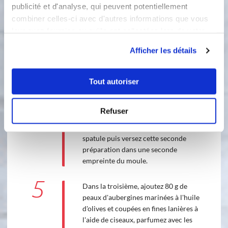
publicité et d'analyse, qui peuvent potentiellement
en 5 parts de 200 g chacune.
combiner celles-ci avec d'autres informations que vous
3
leur avez fournies ou qu'ils ont collectées lors de votre
Dans la première, ajoutez 100 g de
utilisation de leurs services.
lardons et des herbes de Provence.
Afficher les détails
Mélangez avec une spatule puis
versez cette première préparation
dans une des empreintes du moule.
Tout autoriser
4
Dans la seconde, ajoutez 100 g de
Refuser
tomates cerises coupées en deux ainsi
que le piment. Mélangez avec une
spatule puis versez cette seconde
préparation dans une seconde
empreinte du moule.
5
Dans la troisième, ajoutez 80 g de
peaux d'aubergines marinées à l'huile
d'olives et coupées en fines lanières à
l'aide de ciseaux, parfumez avec les