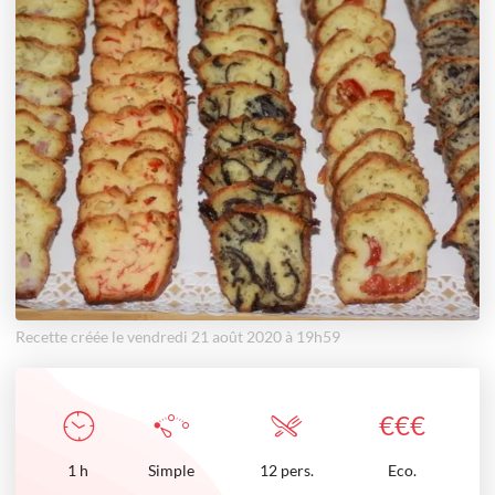
Recette créée le vendredi 21 août 2020 à 19h59
€
€
€
1
h
Simple
12 pers.
Eco.