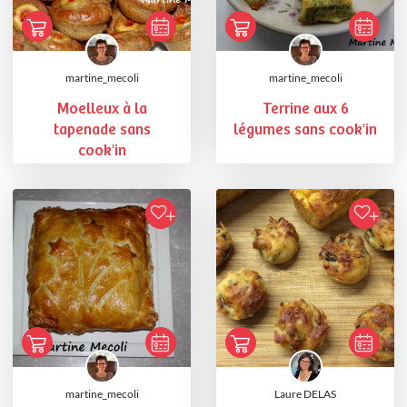
martine_mecoli
martine_mecoli
Moelleux à la
Terrine aux 6
tapenade sans
légumes sans cook'in
cook'in
martine_mecoli
Laure DELAS