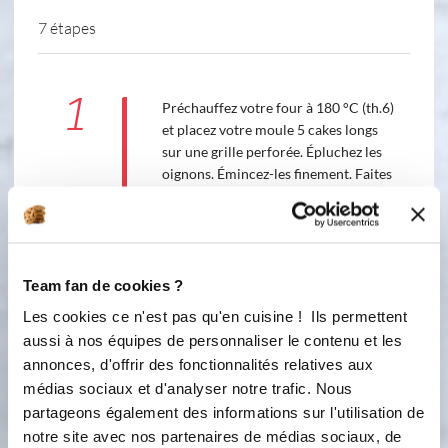
7 étapes
1
Préchauffez votre four à 180 °C (th.6)
et placez votre moule 5 cakes longs
sur une grille perforée. Épluchez les
oignons. Émincez-les finement. Faites
chauffer l'huile et le beurre dans une
poêle et faites revenir les oignons
jusqu'à ce qu'ils soient dorés.
Réservez.
Team fan de cookies ?
2
Dans un cul-de-poule, mettez le lait,
Les cookies ce n'est pas qu'en cuisine ! Ils permettent
la crème, les œufs. Mélangez au fouet.
aussi à nos équipes de personnaliser le contenu et les
Ajoutez progressivement la farine
annonces, d'offrir des fonctionnalités relatives aux
mélangée à la levure et mélangez
médias sociaux et d'analyser notre trafic. Nous
énergiquement au fouet. Ajoutez
partageons également des informations sur l'utilisation de
enfin, le fromage, les oignons revenus
notre site avec nos partenaires de médias sociaux, de
salez, poivrez. Divisez la préparation