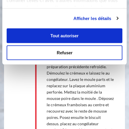
combiner celles-ci avec d'autres informations que vous
3
Préparation de la mousse poires :
leur avez fournies ou qu'ils ont collectées lors de votre
Réhydrater les feuilles de gélatines
utilisation de leurs services.
pendant 10 mn dans l'eau froide.
Afficher les détails
Dans une casserole, versez la poudre
de lait,4 jaunes d'œufs, le sucre et la
purée de fruits poires. Faites cuire à
Tout autoriser
85°. Retirez du feu et ajoutez les
feuilles de gélatine bien essorée.
Refuser
Montée la crème liquide en crème
fouettée et incorporez là dans la
préparation précédente refroidie.
Démoulez le crémeux e laissez le au
congélateur. Lavez le moule parts et le
replacez sur la plaque aluminium
perforée. Mettez la moitié de la
mousse poire dans le moule . Déposez
le crémeux framboises au centre et
recouvrez avec le reste de mousse
poires. Posez ensuite le biscuit
dessus. placez au congélateur