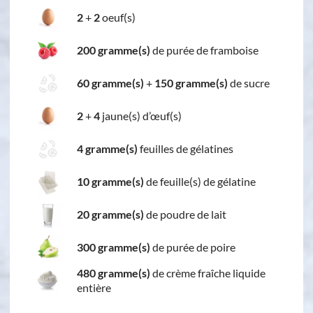
2
+
2
oeuf(s)
200 gramme(s)
de purée de framboise
60 gramme(s)
+
150 gramme(s)
de sucre
2
+
4
jaune(s) d’œuf(s)
4 gramme(s)
feuilles de gélatines
10 gramme(s)
de feuille(s) de gélatine
20 gramme(s)
de poudre de lait
300 gramme(s)
de purée de poire
480 gramme(s)
de crème fraîche liquide
entière