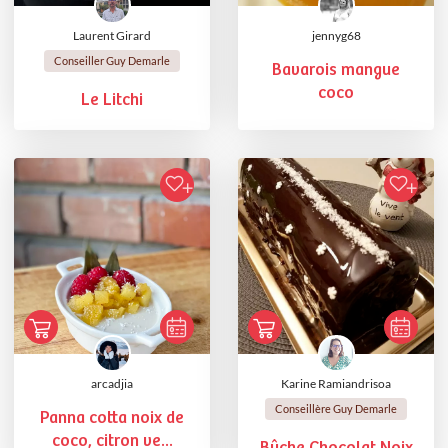
Laurent Girard
jennyg68
Conseiller Guy Demarle
Bavarois mangue
coco
Le Litchi
arcadjia
Karine Ramiandrisoa
Conseillère Guy Demarle
Panna cotta noix de
coco, citron ve...