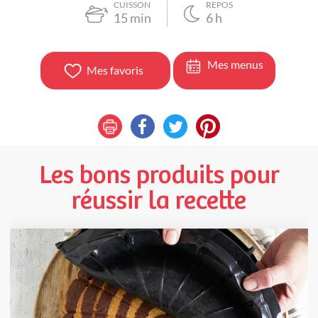
CUISSON
REPOS
15
min
6
h
Mes menus
Mes favoris
Les bons produits pour
réussir la recette