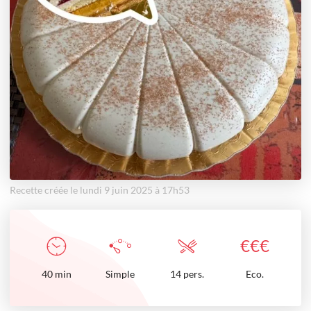
Recette créée le lundi 9 juin 2025 à 17h53
€
€
€
40
min
Simple
14 pers.
Eco.