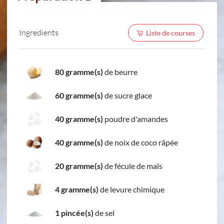
Ingredients
Liste de courses
80 gramme(s)
de beurre
60 gramme(s)
de sucre glace
40 gramme(s)
poudre d'amandes
40 gramme(s)
de noix de coco râpée
20 gramme(s)
de fécule de maïs
4 gramme(s)
de levure chimique
1 pincée(s)
de sel