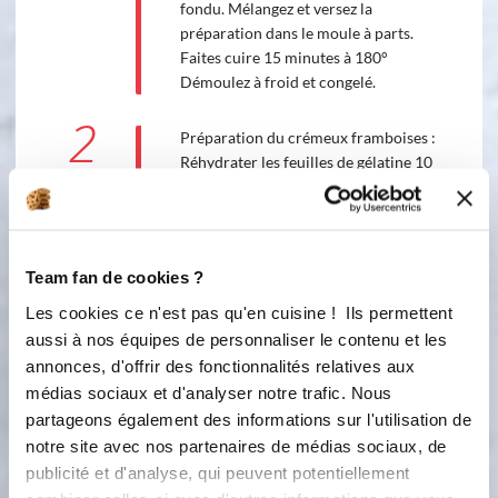
fondu. Mélangez et versez la
préparation dans le moule à parts.
Faites cuire 15 minutes à 180°
Démoulez à froid et congelé.
2
Préparation du crémeux framboises :
Réhydrater les feuilles de gélatine 10
mn dans l'eau froide. Faites chauffer
la moitié de la purée de fruits
framboises avec le sucre et 2 jaunes
d'œufs et 2 œufs Portez à ébullition.
Team fan de cookies ?
Ajoutez la gélatine essorée pour la
faire fondre. Rajoutez le reste de
Les cookies ce n'est pas qu'en cuisine ! Ils permettent
purée de fruits framboises et bien
aussi à nos équipes de personnaliser le contenu et les
mélangez. Placez le moule à parts sur
annonces, d'offrir des fonctionnalités relatives aux
la plaque aluminium perforée. Mettez
médias sociaux et d'analyser notre trafic. Nous
la préparation dans le moule à parts
partageons également des informations sur l'utilisation de
et placez au congélateur minimum 2
notre site avec nos partenaires de médias sociaux, de
heures.
publicité et d'analyse, qui peuvent potentiellement