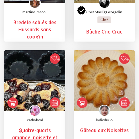
martine_mecoli
Chef Maëlig Georgelin
Chef
Bredele sablés des
Hussards sans
Bûche Cric-Crac
cook'in
cathybeal
lydiedu86
Quatre-quarts
Gâteau aux Noisettes
amande, noisette et