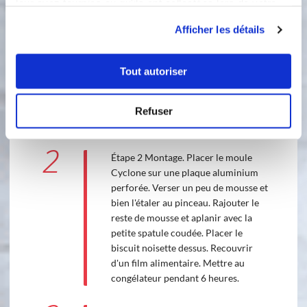
crème chaude sur le chocolat blanc
leur avez fournies ou qu'ils ont collectées lors de votre
fondu et mélanger de façon bien
utilisation de leurs services.
Afficher les détails
homogène. Ajouter la pâte de praliné
Gourmandises et refroidir à 30° à
l'aide du thermomètre digital tout en
Tout autoriser
mélangeant. Monter les 300 g de
crème fraîche liquide en chantilly
puis incorporer dans le mélange
Refuser
précédent.
2
Étape 2 Montage. Placer le moule
Cyclone sur une plaque aluminium
perforée. Verser un peu de mousse et
bien l'étaler au pinceau. Rajouter le
reste de mousse et aplanir avec la
petite spatule coudée. Placer le
biscuit noisette dessus. Recouvrir
d'un film alimentaire. Mettre au
congélateur pendant 6 heures.