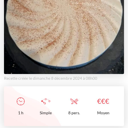
Recette créée le dimanche 8 décembre 2024 à 08h00
€
€
€
1
h
Simple
8 pers.
Moyen