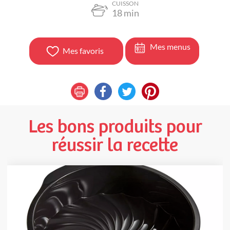
CUISSON
18
min
Mes menus
Mes favoris
Les bons produits pour
réussir la recette