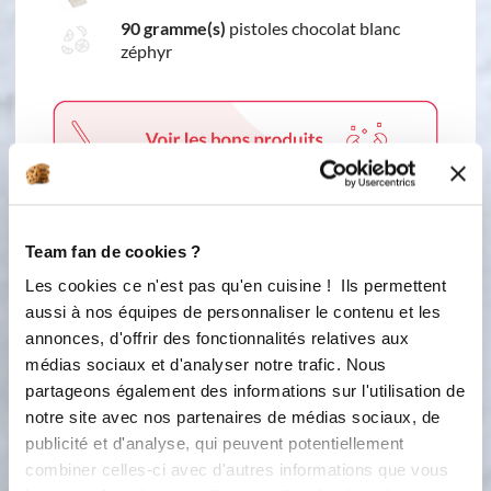
90 gramme(s)
pistoles chocolat blanc
zéphyr
Team fan de cookies ?
Les cookies ce n'est pas qu'en cuisine ! Ils permettent
3 étapes
aussi à nos équipes de personnaliser le contenu et les
annonces, d'offrir des fonctionnalités relatives aux
1
médias sociaux et d'analyser notre trafic. Nous
Étape 1 Réhydrater la gélatine 10
partageons également des informations sur l'utilisation de
minutes dans l'eau froide. Fondre le
notre site avec nos partenaires de médias sociaux, de
chocolat blanc au bain-marie.
publicité et d'analyse, qui peuvent potentiellement
Chauffer la crème fraîche et ajouter
combiner celles-ci avec d'autres informations que vous
la gélatine bien essorée. Verser la