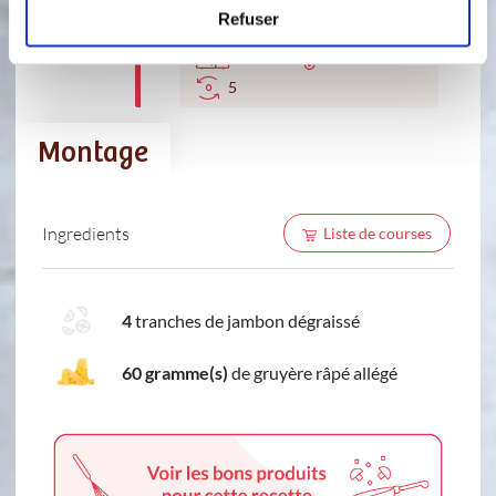
Refuser
110 °C
5
min
5
Montage
Ingredients
Liste de courses
4
tranches de jambon dégraissé
60 gramme(s)
de gruyère râpé allégé