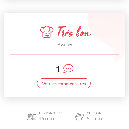
Très bon
6 Notes
1
Voir les commentaires
TEMPS ROBOT
CUISSON
45
min
50
min