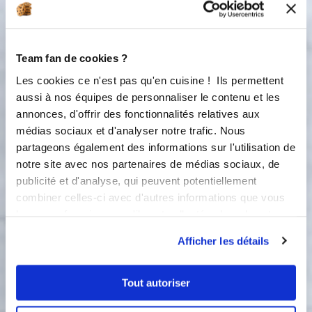
1 étape
Team fan de cookies ?
Les cookies ce n'est pas qu'en cuisine ! Ils permettent
1
aussi à nos équipes de personnaliser le contenu et les
Dans le bol contenant le jus de
annonces, d'offrir des fonctionnalités relatives aux
cuisson, insérer le fouet et refermer
médias sociaux et d'analyser notre trafic. Nous
avec le couvercle (attention!! Là aussi
partageons également des informations sur l'utilisation de
on fixe les accessoires en dehors du
robot pour préserver la balance) OU
notre site avec nos partenaires de médias sociaux, de
(si vous ne souhaitez pas utiliser l'eau
publicité et d'analyse, qui peuvent potentiellement
de cuisson, vous pouvez la remplacer
combiner celles-ci avec d'autres informations que vous
en tout ou partie par du lait écrémé)
leur avez fournies ou qu'ils ont collectées lors de votre
Verser 400 g de liquide (eau + lait ou
utilisation de leurs services.
lait seulement) Ajouter 2 pincées de
Afficher les détails
sel, 2 de poivre et 2 de muscade Puis
ajouter 30 à 35 g de Maïzena
Tout autoriser
Accessoire(s) :