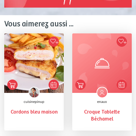
Vous aimerez aussi ...
cuisinepinup
enaux
Cordons bleu maison
Croque Tablette
Béchamel