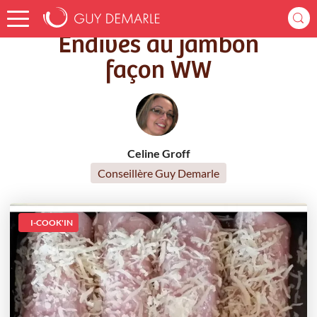
Accueil
Recettes
Endives au jambon façon WW
Endives au jambon
façon WW
Celine Groff
Conseillère Guy Demarle
I-COOK'IN