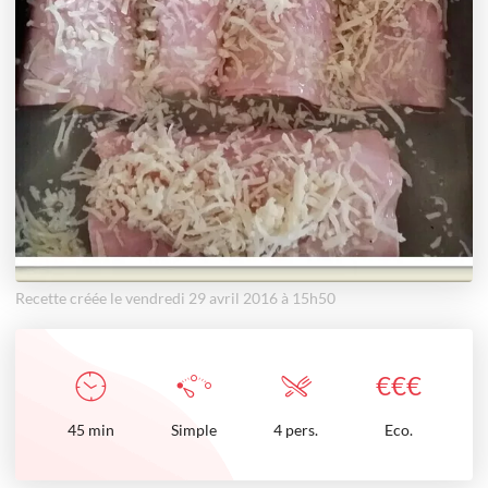
Recette créée le vendredi 29 avril 2016 à 15h50
€
€
€
45
min
Simple
4 pers.
Eco.