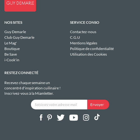
NOS SITES
SERVICE CONSO
Guy Demarle
Contactez-nous
Club Guy Demarle
C.G.U
Le Mag'
Mentions légales
Boutique
Politique de confidentialité
Be Save
Utilisation des Cookies
i-Cook'in
RESTEZ CONNECTÉ
Recevez chaque semaine un
concentré d'inspiration cuilinaire !
Inscrivez-vous à la Miamletter.