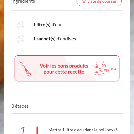
Ingredients
Liste de courses
1 litre(s)
d'eau
1 sachet(s)
d'endives
3 étapes
1
Mettre 1 litre d'eau dans le bol inox (à