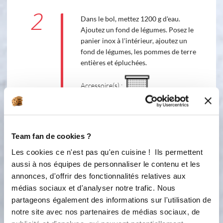
2
Dans le bol, mettez 1200 g d'eau.
Ajoutez un fond de légumes. Posez le
panier inox à l'intérieur, ajoutez un
fond de légumes, les pommes de terre
entières et épluchées.
Accessoire(s) :
3
Clipsez le cuit-vapeur sur le bol à la
place du couvercle sans le plateau
Team fan de cookies ?
amovible. Mettez 500 g de chou
Les cookies ce n'est pas qu'en cuisine ! Ils permettent
émincé puis posez par-dessus le
aussi à nos équipes de personnaliser le contenu et les
saucisson à cuire. Recouvrez-le enfin
avec le reste du chou émincé. Salez et
annonces, d'offrir des fonctionnalités relatives aux
poivrez. Posez le couvercle sur le
médias sociaux et d'analyser notre trafic. Nous
cuit-vapeur et faites cuire 45 mn, 120
partageons également des informations sur l'utilisation de
°C, vitesse 2.
notre site avec nos partenaires de médias sociaux, de