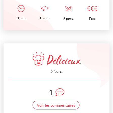
€
€
€
15
min
Simple
6 pers.
Eco.
Délicieux
6 Notes
1
Voir les commentaires