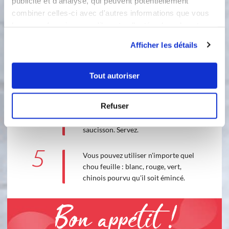
publicité et d'analyse, qui peuvent potentiellement
Accessoire(s) :
combiner celles-ci avec d'autres informations que vous
leur avez fournies ou qu'ils ont collectées lors de votre
utilisation de leurs services.
120 °C
45
min
Afficher les détails
2
Tout autoriser
4
A la sonnerie, retirez le cuit-vapeur.
Mettez le chou dans le plat de service,
Refuser
posez tout autour les pommes de
terre et déposez au centre le
saucisson. Servez.
5
Vous pouvez utiliser n'importe quel
chou feuille : blanc, rouge, vert,
chinois pourvu qu'il soit émincé.
Bon appétit !