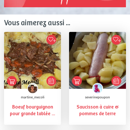
Vous aimerez aussi ...
martine_mecoli
severinepoupon
Boeuf bourguignon
Saucisson à cuire &
pour grande tablée ...
pommes de terre