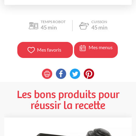
TEMPS ROBOT
CUISSON
45
min
45
min
Mes menus
Mes favoris
Les bons produits pour
réussir la recette