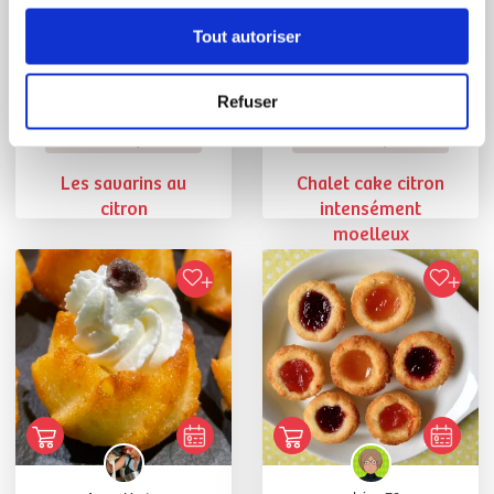
Tout autoriser
Refuser
Agnes Herter
Sonia LEROUX
Conseillère Guy Demarle
Conseillère Guy Demarle
Les savarins au
Chalet cake citron
citron
intensément
moelleux