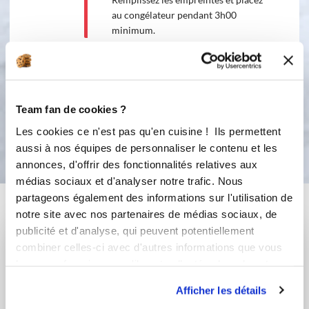
au congélateur pendant 3h00
minimum.
7
Démoulez les dômes et déposez les
sur les sablés bretons.
Team fan de cookies ?
Bon appétit !
Les cookies ce n'est pas qu'en cuisine ! Ils permettent
aussi à nos équipes de personnaliser le contenu et les
annonces, d'offrir des fonctionnalités relatives aux
médias sociaux et d'analyser notre trafic. Nous
partageons également des informations sur l'utilisation de
Vous aimerez aussi ...
notre site avec nos partenaires de médias sociaux, de
publicité et d'analyse, qui peuvent potentiellement
combiner celles-ci avec d'autres informations que vous
leur avez fournies ou qu'ils ont collectées lors de votre
utilisation de leurs services.
Afficher les détails