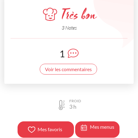
Très bon
3 Notes
1
Voir les commentaires
FROID
3
h
Mes menus
Mes favoris