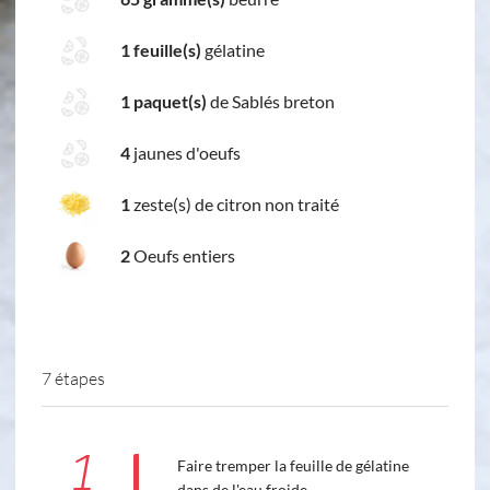
1 feuille(s)
gélatine
1 paquet(s)
de Sablés breton
4
jaunes d'oeufs
1
zeste(s) de citron non traité
2
Oeufs entiers
7 étapes
1
Faire tremper la feuille de gélatine
dans de l'eau froide.