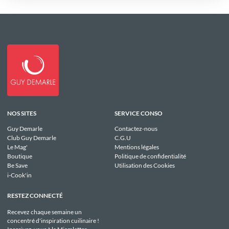
NOS SITES
SERVICE CONSO
Guy Demarle
Contactez-nous
Club Guy Demarle
C.G.U
Le Mag'
Mentions légales
Boutique
Politique de confidentialité
Be Save
Utilisation des Cookies
i-Cook'in
RESTEZ CONNECTÉ
Recevez chaque semaine un
concentré d'inspiration cuilinaire !