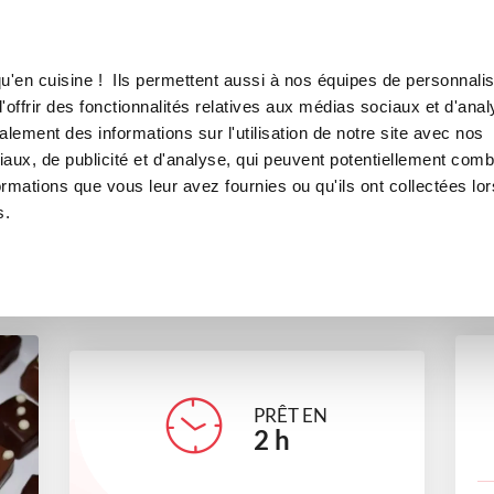
Canofea
Borealia
 déguster sans cook'in
LE MAG
LA BOUTIQUE
RECETTES
u'en cuisine ! Ils permettent aussi à nos équipes de personnalis
ux chocolats à déguster sans c
offrir des fonctionnalités relatives aux médias sociaux et d'anal
lement des informations sur l'utilisation de notre site avec nos
desserts
Tea time
Petits gourmands
Pour recevoir
aux, de publicité et d'analyse, qui peuvent potentiellement comb
ormations que vous leur avez fournies ou qu'ils ont collectées lor
s.
martine_mecoli
PRÊT EN
2
h