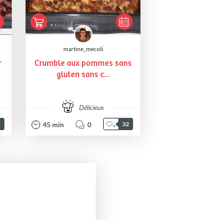
martine_mecoli
r
Crumble aux pommes sans
gluten sans c...
Délicieux
45
min
0
2
32