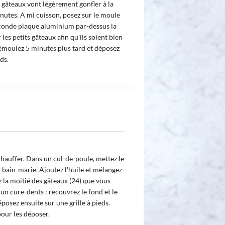
 gâteaux vont légèrement gonfler à la
nutes. A mi cuisson, posez sur le moule
econde plaque aluminium par-dessus la
r les petits gâteaux afin qu'ils soient bien
démoulez 5 minutes plus tard et déposez
ds.
chauffer. Dans un cul-de-poule, mettez le
u bain-marie. Ajoutez l'huile et mélangez
z la moitié des gâteaux (24) que vous
un cure-dents : recouvrez le fond et le
osez ensuite sur une grille à pieds.
our les déposer.