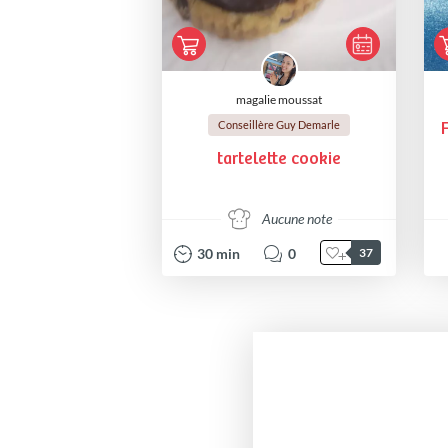
magalie moussat
Conseillère Guy Demarle
tartelette cookie
Aucune note
30
min
0
37