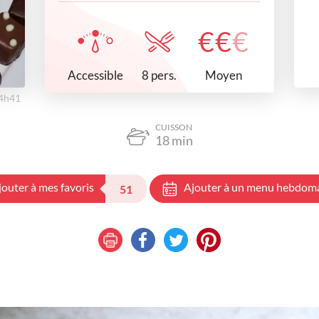
€
€
€
Accessible
Moyen
8 pers.
04h41
CUISSON
18
min
jouter à mes favoris
Ajouter à un menu hebdom
51