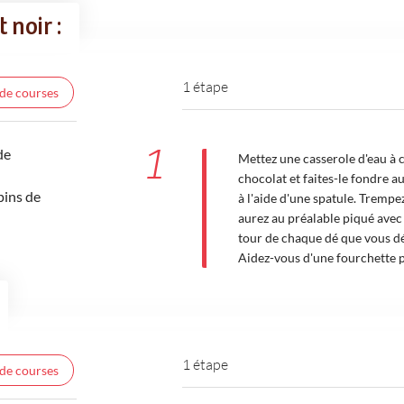
 noir :
1 étape
 de courses
1
de
Mettez une casserole d'eau à 
chocolat et faites-le fondre a
pins de
à l'aide d'une spatule. Trempe
aurez au préalable piqué avec 
tour de chaque dé que vous dép
Aidez-vous d'une fourchette p
1 étape
 de courses