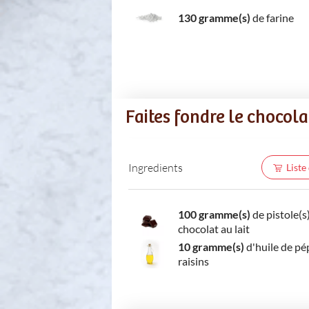
130 gramme(s)
de farine
Faites fondre le chocolat
Ingredients
Liste
100 gramme(s)
de pistole(s
chocolat au lait
10 gramme(s)
d'huile de pé
raisins