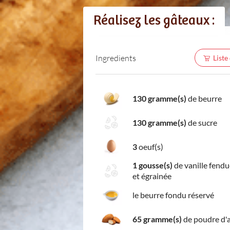
Réalisez les gâteaux :
Ingredients
Liste
130 gramme(s)
de beurre
130 gramme(s)
de sucre
3
oeuf(s)
1 gousse(s)
de vanille fend
et égrainée
le beurre fondu réservé
65 gramme(s)
de poudre d