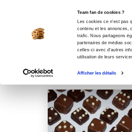
Le Club
i-Cook'in
Be Save
Boutique
Accueil
Recettes
Dés aux chocolats à
Team fan de cookies ?
Les cookies ce n'est pas q
Dés a
contenu et les annonces, d'
trafic. Nous partageons éga
partenaires de médias soci
celles-ci avec d'autres inf
utilisation de leurs service
Afficher les détails