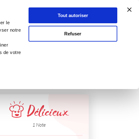
Atelier Culinaire
Le métier
Guy Demarle
Tout autoriser
Se connecter
S'inscrire
er le
ook'in
yser notre
Refuser
iner
s de votre
Délicieux
1 Note