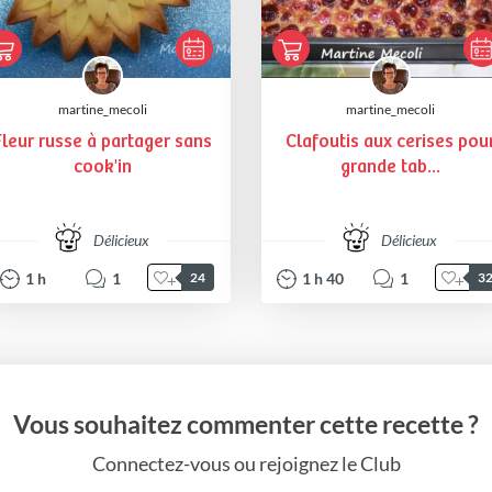
martine_mecoli
martine_mecoli
Fleur russe à partager sans
Clafoutis aux cerises pou
cook'in
grande tab...
Délicieux
Délicieux
1
h
1
1
h
40
1
24
3
Vous souhaitez commenter cette recette ?
Connectez-vous ou rejoignez le Club