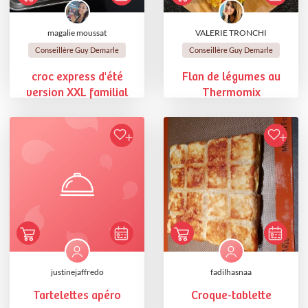
magalie moussat
VALERIE TRONCHI
Conseillère Guy Demarle
Conseillère Guy Demarle
croc express d'été
Flan de légumes au
version XXL familial
Thermomix
justinejaffredo
fadilhasnaa
Tartelettes apéro
Croque-tablette