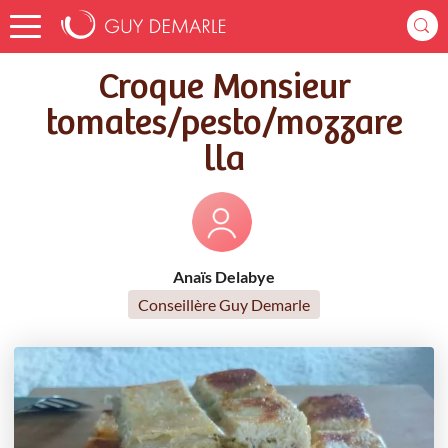
Accueil
Recettes
Croque Monsieur tomates/pesto/mozzarella
Croque Monsieur
tomates/pesto/mozzare
lla
Anaïs Delabye
Conseillère Guy Demarle