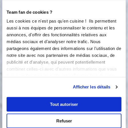
mettre l'emmental râpé dans le fond
du moule. Tartiner les tranches de
Team fan de cookies ?
pain de mie de pesto. Mettre la moitié
Les cookies ce n'est pas qu'en cuisine ! Ils permettent
des tranches de pain de mie dans le
aussi à nos équipes de personnaliser le contenu et les
moule face tartiner en face de vous.
annonces, d'offrir des fonctionnalités relatives aux
Mettre par dessus la mozzarella
médias sociaux et d'analyser notre trafic. Nous
coupée en tranche, les tomates
partageons également des informations sur l'utilisation de
séchées coupées en petits morceaux,
notre site avec nos partenaires de médias sociaux, de
puis superposer par dessus les
tranches de blancs de dinde. Mettre la
publicité et d'analyse, qui peuvent potentiellement
seconde moitié des tranches de pain
combiner celles-ci avec d'autres informations que vous
de mie avec le pesto pour refermer
leur avez fournies ou qu'ils ont collectées lors de votre
votre croque Monsieur.
utilisation de leurs services.
Afficher les détails
2
Étape 2 : Dans un saladier, fouetter
les œufs avec la crème fraiche.
Tout autoriser
Ajouter le sel et le poivre, mélanger
de nouveau avec la cuillère magique.
Verser ce mélanger sur votre croque
Refuser
Monsieur, bien répartir le mélange