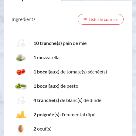
Ingredients
Liste de courses
10 tranche(s)
pain de mie
1
mozzarella
1 bocal(aux)
de tomate(s) séchée(s)
1 bocal(aux)
de pesto
4 tranche(s)
de blanc(s) de dinde
2 poignée(s)
d'emmental râpé
2
oeuf(s)