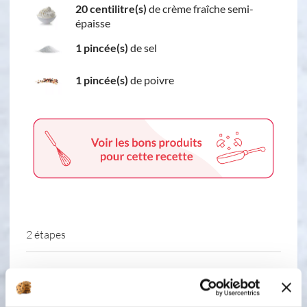
20 centilitre(s)
de crème fraîche semi-
épaisse
1 pincée(s)
de sel
1 pincée(s)
de poivre
2 étapes
1
Étape 1 : Allumer le four a 180
degrés. Dans votre moule cubicube,