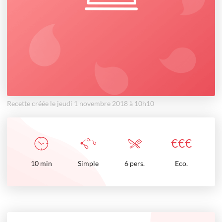
Recette créée le jeudi 1 novembre 2018 à 10h10
€
€
€
10
min
Simple
6 pers.
Eco.