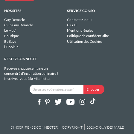
NOS SITES
SERVICE CONSO
Guy Demarle
Contactez-nous
Club Guy Demarle
C.G.U
Le Mag'
Mentions légales
Boutique
Politique de confidentialité
Be Save
Utilisation des Cookies
i-Cook'in
RESTEZ CONNECTÉ
Recevez chaque semaine un
concentré d'inspiration cuilinaire !
Inscrivez-vous à la Miamletter.
S'INSCRIRE / SE CONNECTER
COPYRIGHT
2026 © GUY DEMARLE