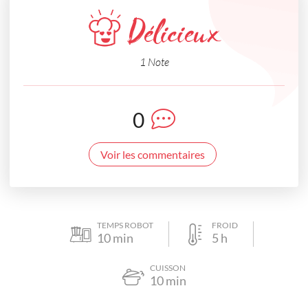
Délicieux
1 Note
0
Voir les commentaires
TEMPS ROBOT
FROID
10
min
5
h
CUISSON
10
min