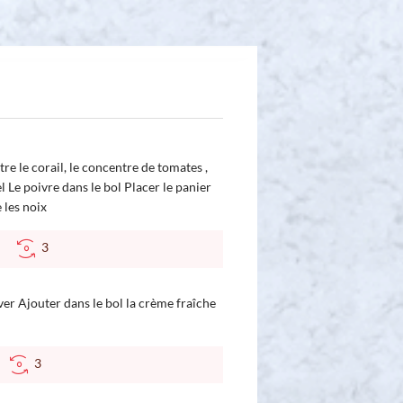
re le corail, le concentre de tomates ,
 sel Le poivre dans le bol Placer le panier
 les noix
°C
3
rver Ajouter dans le bol la crème fraîche
C
3