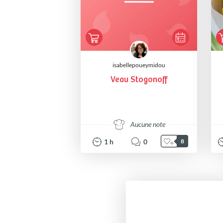
isabellepoueymidou
Veau Stogonoff
Aucune note
1
h
0
8