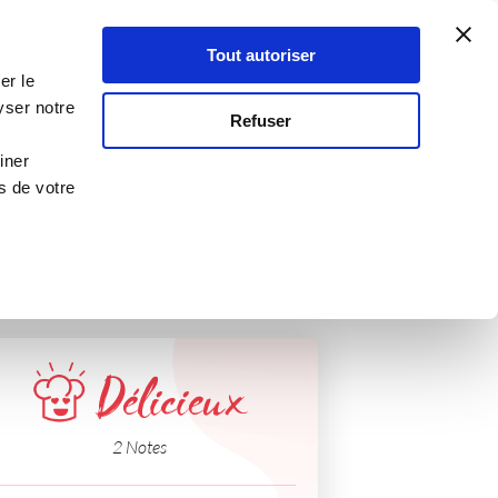
Atelier Culinaire
Le métier
Guy Demarle
Tout autoriser
Se connecter
S'inscrire
er le
 corail
yser notre
Refuser
iner
s de votre
Délicieux
2 Notes