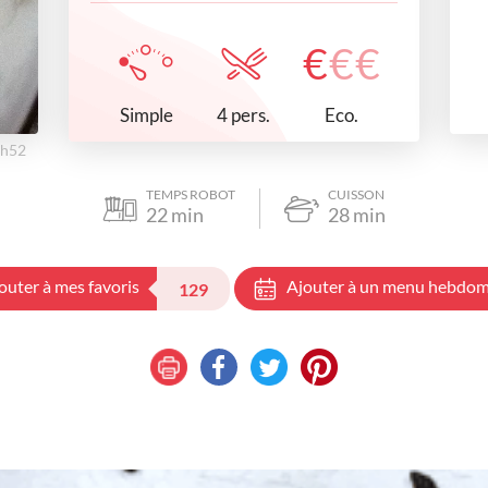
€
€
€
Simple
Eco.
4 pers.
9h52
TEMPS ROBOT
CUISSON
22
min
28
min
outer à mes favoris
Ajouter à un menu hebdom
129