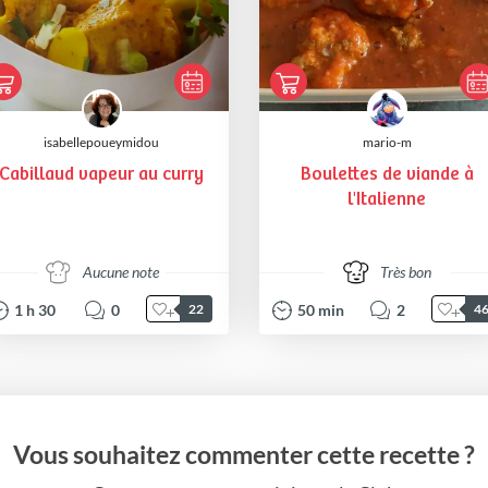
isabellepoueymidou
mario-m
Cabillaud vapeur au curry
Boulettes de viande à
l'Italienne
Aucune note
Très bon
1
h
30
0
50
min
2
22
4
Vous souhaitez commenter cette recette ?