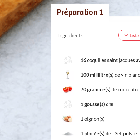
Préparation 1
Ingredients
Liste
16
coquilles saint jacques av
100 millilitre(s)
de vin blanc
70 gramme(s)
de concentre
1 gousse(s)
d'ail
1
oignon(s)
1 pincée(s)
de Sel, poivre