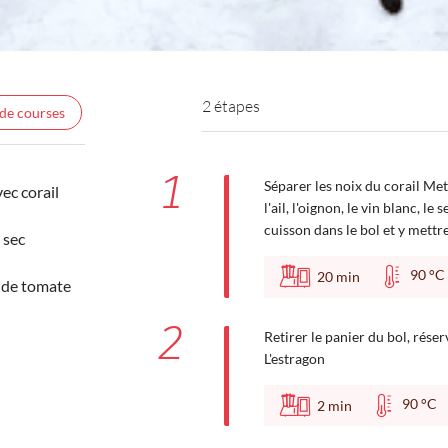
2 étapes
 de courses
1
Séparer les noix du corail Mett
ec corail
l'ail, l'oignon, le vin blanc, le
cuisson dans le bol et y mettre
 sec
90 
20
min
 de tomate
2
Retirer le panier du bol, rése
L'estragon
90 °
2
min