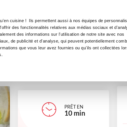
Canofea
Borealia
ues au coulis de corail
LE MAG
LA BOUTIQUE
RECETTES
u'en cuisine ! Ils permettent aussi à nos équipes de personnalis
les saint Jacques au coulis de
offrir des fonctionnalités relatives aux médias sociaux et d'anal
lement des informations sur l'utilisation de notre site avec nos
plats
Saveurs de nos régions
aux, de publicité et d'analyse, qui peuvent potentiellement comb
ormations que vous leur avez fournies ou qu'ils ont collectées lor
s.
coyotenad
PRÊT EN
10
min