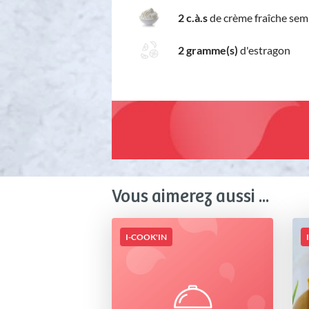
2 c.à.s
de crème fraîche sem
2 gramme(s)
d'estragon
Vous aimerez aussi ...
I-COOK'IN