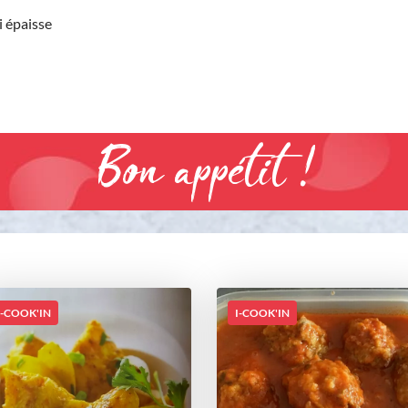
i épaisse
Bon appétit !
I-COOK'IN
I-COOK'IN