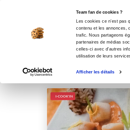
Le Club
i-Cook'in
Be Save
Boutique
Accueil
Recettes
Coquilles saint Jacq
Team fan de cookies ?
Les cookies ce n'est pas q
Coquil
contenu et les annonces, d'
trafic. Nous partageons éga
partenaires de médias soci
celles-ci avec d'autres inf
utilisation de leurs service
Afficher les détails
I-COOK'IN