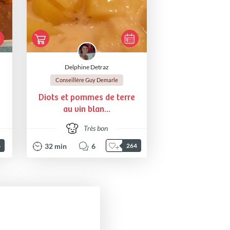
Delphine Detraz
Conseillère Guy Demarle
Diots et pommes de terre
au vin blan...
Très bon
32
min
6
6
264