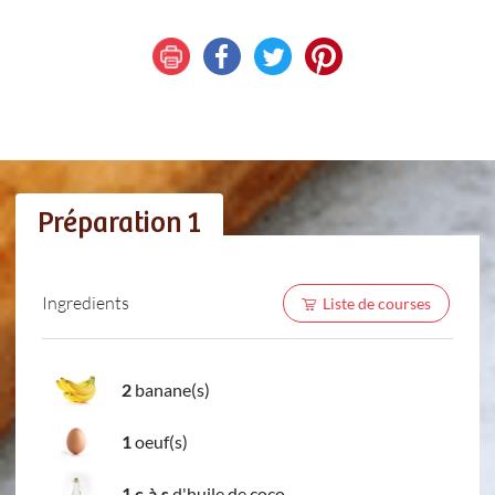
Préparation 1
Ingredients
Liste de courses
2
banane(s)
1
oeuf(s)
1 c.à.s
d'huile de coco