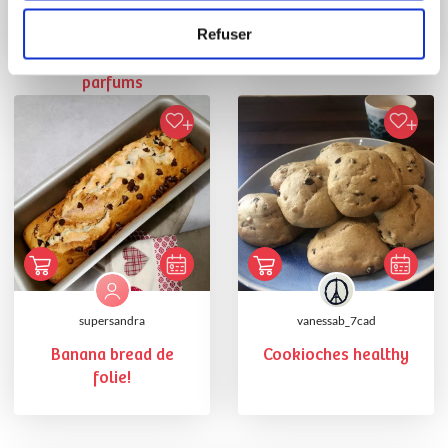
Refuser
gâteaux yaourts
Cookioches
banane aux 3
parfums
supersandra
vanessab_7cad
Banana bread de
Cookioches healthy
folie!