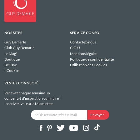
NOS SITES
SERVICE CONSO
Guy Demarle
Contactez-nous
Club Guy Demarle
C.G.U
Le Mag'
Mentions légales
Boutique
Politique de confidentialité
Be Save
Utilisation des Cookies
i-Cook'in
RESTEZ CONNECTÉ
Recevez chaque semaine un
concentré d'inspiration cuilinaire !
Inscrivez-vous à la Miamletter.