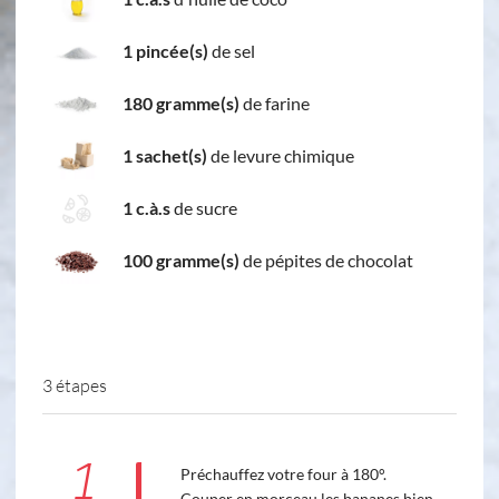
1 pincée(s)
de sel
180 gramme(s)
de farine
1 sachet(s)
de levure chimique
1 c.à.s
de sucre
100 gramme(s)
de pépites de chocolat
3 étapes
1
Préchauffez votre four à 180°.
Couper en morceau les bananes bien