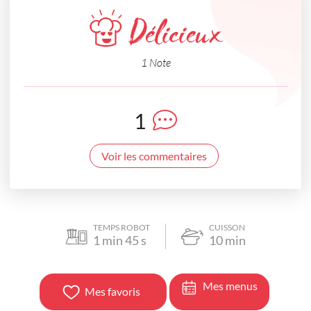
Délicieux
1 Note
1
Voir les commentaires
TEMPS ROBOT
CUISSON
1
min
45
s
10
min
Mes menus
Mes favoris