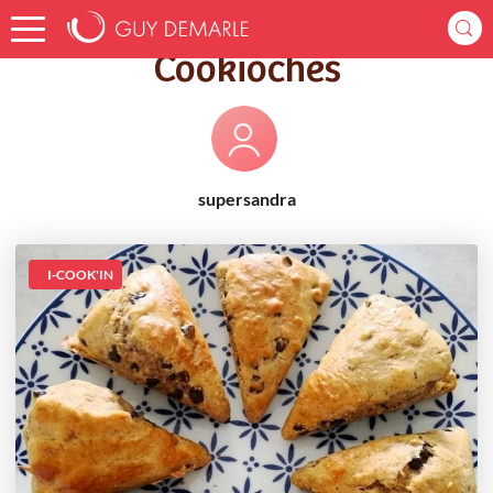
Accueil
Recettes
Cookioches
Cookioches
supersandra
I-COOK'IN