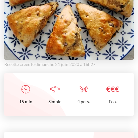
Recette créée le dimanche 21 juin 2020 à 16h27
€
€
€
15
min
Simple
4 pers.
Eco.