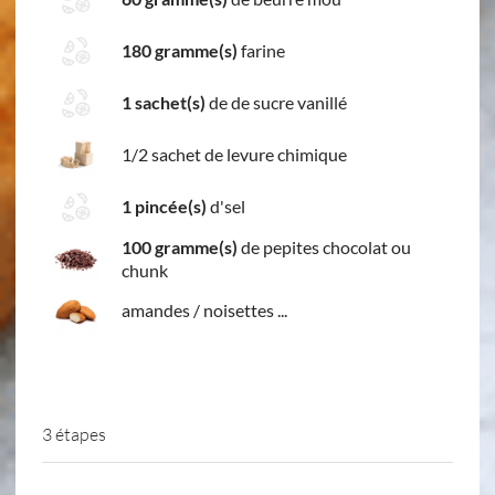
180 gramme(s)
farine
1 sachet(s)
de de sucre vanillé
1/2 sachet de levure chimique
1 pincée(s)
d'sel
100 gramme(s)
de pepites chocolat ou
chunk
amandes / noisettes ...
3 étapes