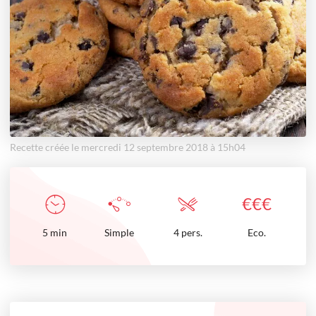
Recette créée le mercredi 12 septembre 2018 à 15h04
€
€
€
5
min
Simple
4 pers.
Eco.