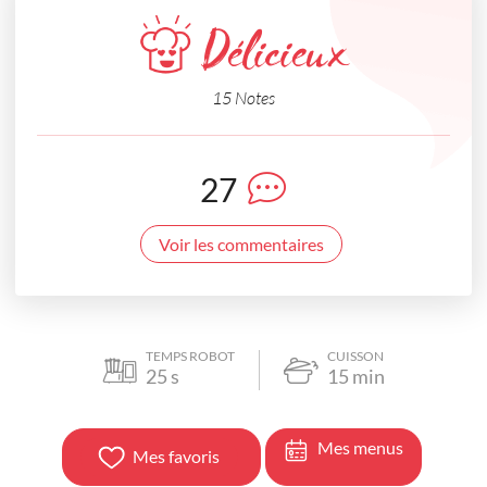
Délicieux
15 Notes
27
Voir les commentaires
TEMPS ROBOT
CUISSON
25
s
15
min
Mes menus
Mes favoris