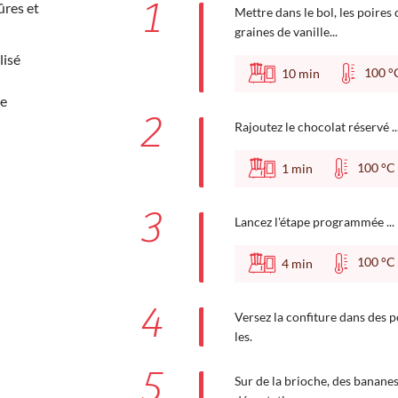
1
ûres et
Mettre dans le bol, les poires 
graines de vanille...
lisé
100
10
min
le
2
Rajoutez le chocolat réservé ....
100 
1
min
3
Lancez l'étape programmée ...
100 
4
min
4
Versez la confiture dans des po
les.
5
Sur de la brioche, des bananes,