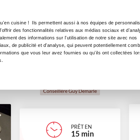
Canofea
Borealia
 au Chocolat (Dude)
LE MAG
LA BOUTIQUE
RECETTES
u'en cuisine ! Ils permettent aussi à nos équipes de personnalis
iture de Poires au Chocolat (
offrir des fonctionnalités relatives aux médias sociaux et d'anal
lement des informations sur l'utilisation de notre site avec nos
desserts
aux, de publicité et d'analyse, qui peuvent potentiellement comb
ormations que vous leur avez fournies ou qu'ils ont collectées lor
s.
Sylvie DUEZ
Conseillère Guy Demarle
PRÊT EN
15
min