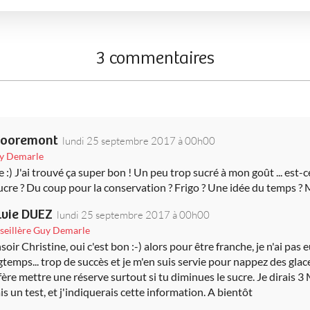
3 commentaires
 Dooremont
lundi 25 septembre 2017 à 00h00
uy Demarle
 :) J'ai trouvé ça super bon ! Un peu trop sucré à mon goût ... est-c
ucre ? Du coup pour la conservation ? Frigo ? Une idée du temps ? M
lvie DUEZ
lundi 25 septembre 2017 à 00h00
seillère Guy Demarle
oir Christine, oui c'est bon :-) alors pour être franche, je n'ai pas 
temps... trop de succès et je m'en suis servie pour nappez des glaces
fère mettre une réserve surtout si tu diminues le sucre. Je dirais 3 
is un test, et j'indiquerais cette information. A bientôt