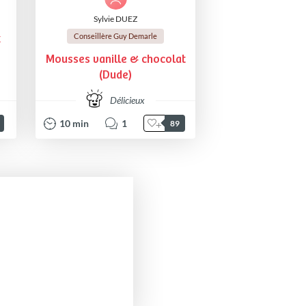
Sylvie DUEZ
Conseillère Guy Demarle
x
Mousses vanille & chocolat
(Dude)
Délicieux
10
min
1
89