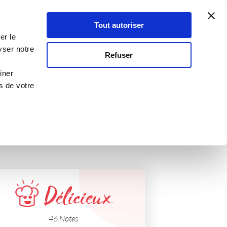
Atelier Culinaire
Le métier
Guy Demarle
Tout autoriser
Se connecter
S'inscrire
er le
Dude)
yser notre
Refuser
iner
s de votre
Délicieux
46 Notes