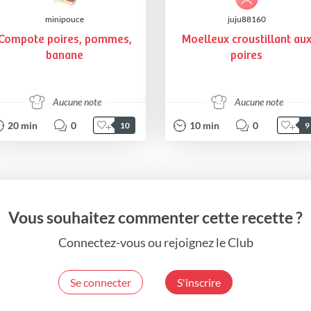
minipouce
juju88160
Compote poires, pommes,
Moelleux croustillant au
banane
poires
Aucune note
Aucune note
20
min
0
10
min
0
10
9
Vous souhaitez commenter cette recette ?
Connectez-vous ou rejoignez le Club
Se connecter
S'inscrire