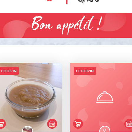
dégustation
Bon appétit !
I-COOK'IN
I-COOK'IN