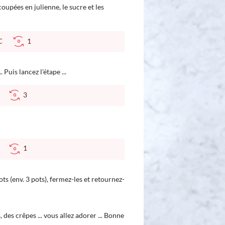
coupées en julienne, le sucre et les
 °C
1
 Puis lancez l'étape ...
°C
3
°C
1
ts (env. 3 pots), fermez-les et retournez-
 des crêpes ... vous allez adorer ... Bonne