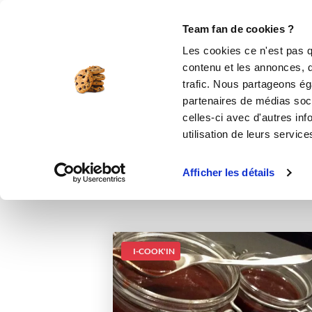
Le Club
i-Cook'in
Be Save
Boutique
Accueil
Recettes
Confiture de Poires
Team fan de cookies ?
Les cookies ce n'est pas q
Conf
contenu et les annonces, d'
trafic. Nous partageons éga
partenaires de médias soci
celles-ci avec d'autres inf
utilisation de leurs service
Afficher les détails
I-COOK'IN