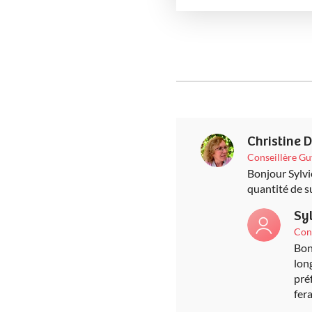
Christine
Conseillère G
Bonjour Sylvie
quantité de s
Sy
Con
Bons
long
pré
fera