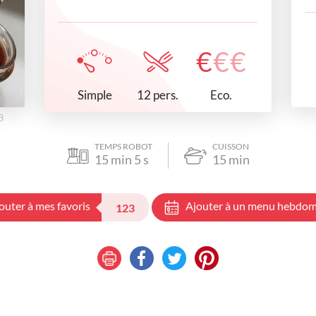
€
€
€
Simple
Eco.
12 pers.
3
TEMPS ROBOT
CUISSON
15
min
5
s
15
min
outer à mes favoris
Ajouter à un menu hebdom
123