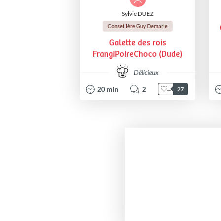
Sylvie DUEZ
Conseillère Guy Demarle
Galette des rois
FrangiPoireChoco (Dude)
Délicieux
20
min
2
27