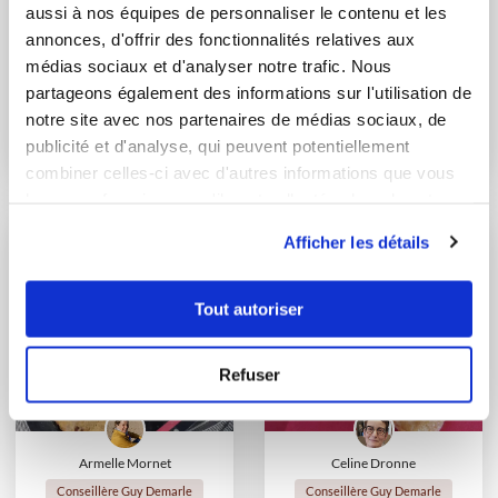
aussi à nos équipes de personnaliser le contenu et les
annonces, d'offrir des fonctionnalités relatives aux
médias sociaux et d'analyser notre trafic. Nous
mario-m
columbo38
partageons également des informations sur l'utilisation de
Muffins light aux
Compote de pommes
notre site avec nos partenaires de médias sociaux, de
dattes
publicité et d'analyse, qui peuvent potentiellement
combiner celles-ci avec d'autres informations que vous
leur avez fournies ou qu'ils ont collectées lors de votre
utilisation de leurs services.
Afficher les détails
Tout autoriser
Refuser
Armelle Mornet
Celine Dronne
Conseillère Guy Demarle
Conseillère Guy Demarle