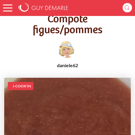
Accueil
Recettes
Compote figues/pommes
Compote
figues/pommes
daniele62
I-COOK'IN