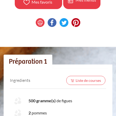
Mes favoris
Préparation 1
Ingredients
Liste de courses
500 gramme(s)
de figues
2
pommes