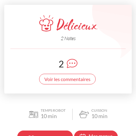
Délicieux
2 Notes
2
Voir les commentaires
TEMPS ROBOT
CUISSON
10
min
10
min
Mes menus