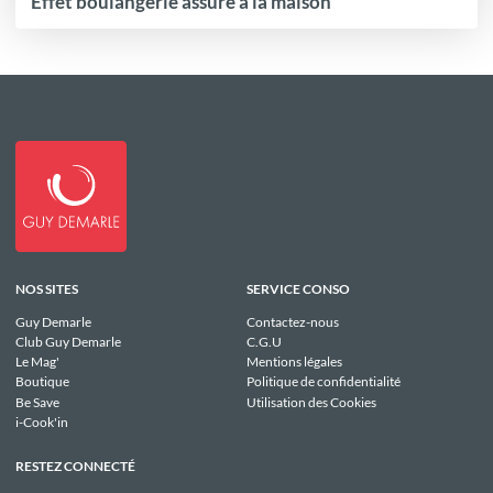
Effet boulangerie assuré à la maison
NOS SITES
SERVICE CONSO
Guy Demarle
Contactez-nous
Club Guy Demarle
C.G.U
Le Mag'
Mentions légales
Boutique
Politique de confidentialité
Be Save
Utilisation des Cookies
i-Cook'in
RESTEZ CONNECTÉ