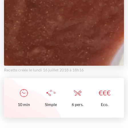
Recette créée le lundi 16 juillet 2018 à 18h16
€
€
€
10
min
Simple
6 pers.
Eco.