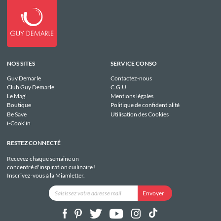
NOS SITES
SERVICE CONSO
Guy Demarle
Contactez-nous
Club Guy Demarle
C.G.U
Le Mag'
Mentions légales
Boutique
Politique de confidentialité
Be Save
Utilisation des Cookies
i-Cook'in
RESTEZ CONNECTÉ
Recevez chaque semaine un
concentré d'inspiration cuilinaire !
Inscrivez-vous à la Miamletter.