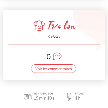
Très bon
6 Notes
0
Voir les commentaires
TEMPS ROBOT
FROID
15
min
10
s
1
h