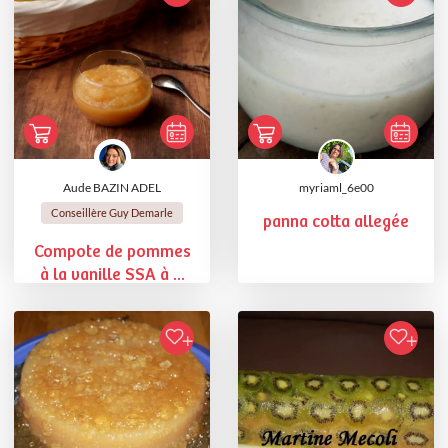
Aude BAZIN ADEL
myriaml_6e00
Conseillère Guy Demarle
panna cotta allegée
Compote de pommes
à la vanille SSA à ...