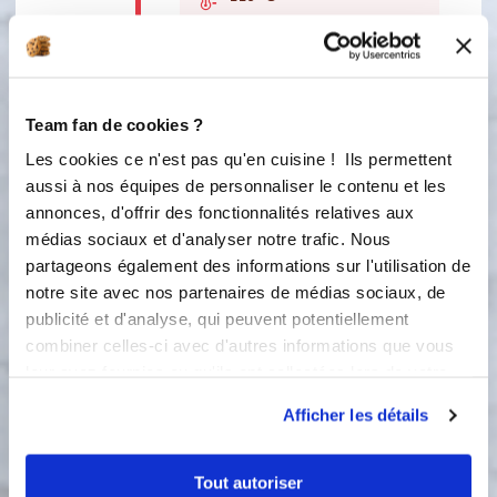
3
À la sonnerie, mixez 10 secondes en
faisant 2 impulsions turbo.
Team fan de cookies ?
Turbo :
2t
Les cookies ce n'est pas qu'en cuisine ! Ils permettent
4
aussi à nos équipes de personnaliser le contenu et les
Pendant la cuisson, pelez les kiwis,
annonces, d'offrir des fonctionnalités relatives aux
coupez-les en tranches très fines.
médias sociaux et d'analyser notre trafic. Nous
Recouvrez la moitié des parois de
partageons également des informations sur l'utilisation de
votre moule multi empreintes cœurs
entrelacés posé au préalable sur une
notre site avec nos partenaires de médias sociaux, de
plaque perforée. Puis saupoudrez-les
publicité et d'analyse, qui peuvent potentiellement
avec une cuillère à soupe de sucre.
combiner celles-ci avec d'autres informations que vous
Réservez.
leur avez fournies ou qu'ils ont collectées lors de votre
utilisation de leurs services.
5
Afficher les détails
Quand les pommes sont cuites, faites-
les refroidir en les transvasant dans
un cul-de-poule. Quand les pommes
Tout autoriser
sont refroidies,versez-les dans les