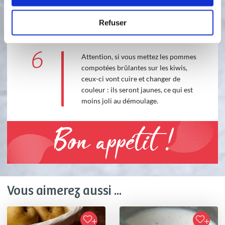
empreintes, tapotez afin d'égaliser et
faites prendre au réfrigérateur
Refuser
quelques heures.
6
Attention, si vous mettez les pommes
compotées brûlantes sur les kiwis,
ceux-ci vont cuire et changer de
couleur : ils seront jaunes, ce qui est
moins joli au démoulage.
Bon appétit !
Vous aimerez aussi ...