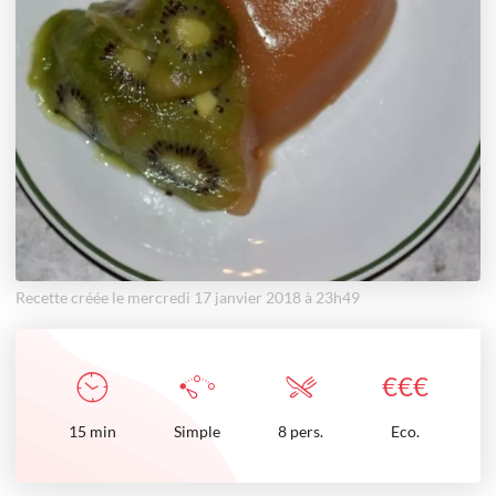
Recette créée le mercredi 17 janvier 2018 à 23h49
€
€
€
15
min
Simple
8 pers.
Eco.