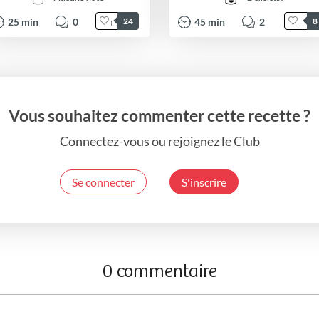
25
min
0
45
min
2
24
8
Vous souhaitez commenter cette recette ?
Connectez-vous ou rejoignez le Club
Se connecter
S'inscrire
0 commentaire