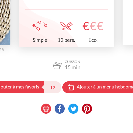
€
€
€
Simple
Eco.
12 pers.
h15
CUISSON
15
min
jouter à mes favoris
Ajouter à un menu hebdom
17