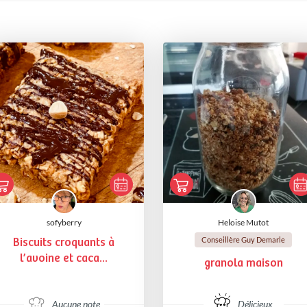
sofyberry
Heloise Mutot
Conseillère Guy Demarle
Biscuits croquants à
l’avoine et caca...
granola maison
Aucune note
Délicieux