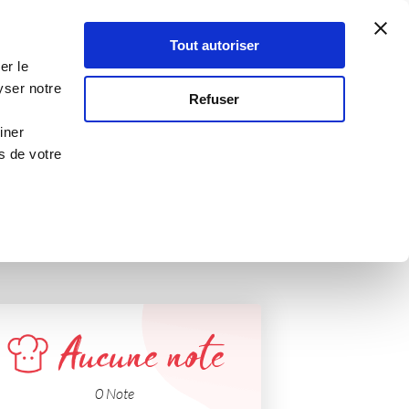
Atelier Culinaire
Le métier
Guy Demarle
Tout autoriser
Se connecter
S'inscrire
er le
yser notre
Refuser
iner
s de votre
Aucune note
0 Note