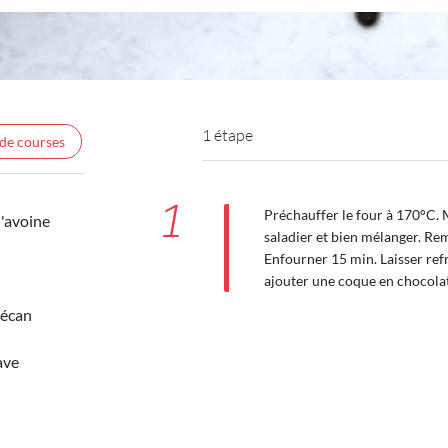
1 étape
 de courses
1
Préchauffer le four à 170°C. 
d'avoine
saladier et bien mélanger. Rem
Enfourner 15 min. Laisser ref
ajouter une coque en chocolat
pécan
ave