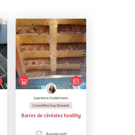
Laurence Costermans
Conseillère Guy Demarle
Barres de céréales healthy
Aucune note