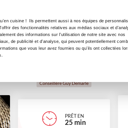
Canofea
Borealia
LE MAG
LA BOUTIQUE
RECETTES
u'en cuisine ! Ils permettent aussi à nos équipes de personnalis
Cœurs de céréales
offrir des fonctionnalités relatives aux médias sociaux et d'anal
lement des informations sur l'utilisation de notre site avec nos
autres
Challenge recettes
aux, de publicité et d'analyse, qui peuvent potentiellement comb
ormations que vous leur avez fournies ou qu'ils ont collectées lor
s.
Heloise Mutot
Conseillère Guy Demarle
PRÊT EN
25
min