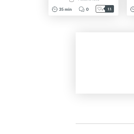
35
min
0
11