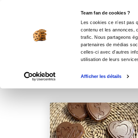
Le Club
i-Cook'in
Be Save
Boutique
Accueil
Recettes
Cœurs de céréales
Team fan de cookies ?
Les cookies ce n'est pas q
contenu et les annonces, d'
trafic. Nous partageons éga
partenaires de médias soci
celles-ci avec d'autres inf
utilisation de leurs service
Afficher les détails