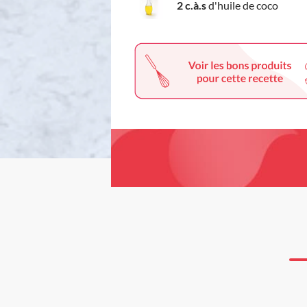
2 c.à.s
d'huile de coco