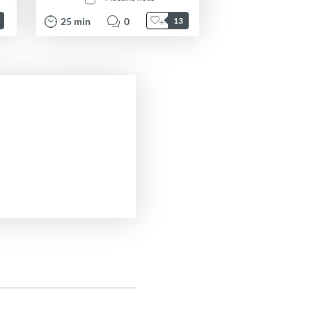
25
min
0
13