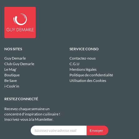
NOS SITES
SERVICE CONSO
Guy Demarle
Contactez-nous
Club Guy Demarle
C.G.U
Le Mag'
Mentions légales
Boutique
Politique de confidentialité
Be Save
Utilisation des Cookies
i-Cook'in
RESTEZ CONNECTÉ
Recevez chaque semaine un
concentré d'inspiration cuilinaire !
Inscrivez-vous à la Miamletter.