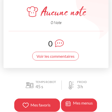
Aucune note
0 Note
0
Voir les commentaires
TEMPS ROBOT
FROID
45
s
3
h
Mes menus
Mes favoris