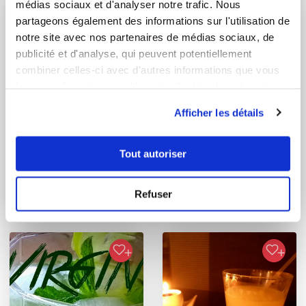
médias sociaux et d'analyser notre trafic. Nous
partageons également des informations sur l'utilisation de
notre site avec nos partenaires de médias sociaux, de
publicité et d'analyse, qui peuvent potentiellement
combiner celles-ci avec d'autres informations que vous
leur avez fournies ou qu'ils ont collectées lors de votre
utilisation de leurs services.
Afficher les détails
Florence Maurer
carinea
Tout autoriser
Conseillère Guy Demarle
Mon mojito maison
Cocktail ventre plat
Refuser