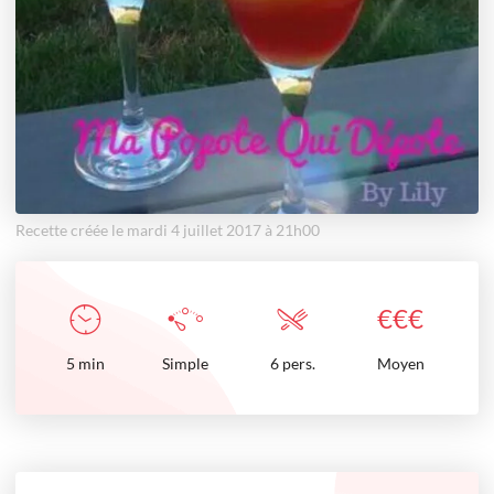
Recette créée le mardi 4 juillet 2017 à 21h00
€
€
€
5
min
Simple
6 pers.
Moyen