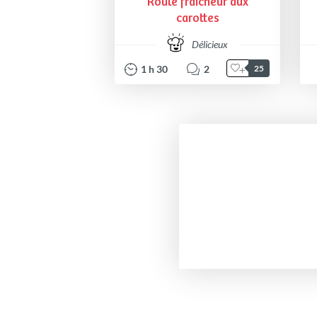
Roulé fraîcheur aux
carottes
Délicieux
1
h
30
2
25