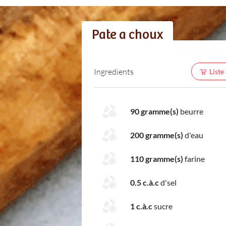
Pate a choux
Ingredients
Liste
90 gramme(s)
beurre
200 gramme(s)
d'eau
110 gramme(s)
farine
0.5 c.à.c
d'sel
1 c.à.c
sucre