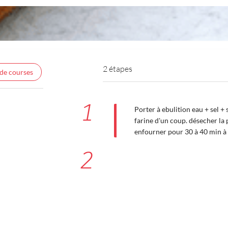
2 étapes
 de courses
1
Porter à ebulition eau + sel +
farine d'un coup. désecher la 
enfourner pour 30 à 40 min à
2