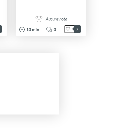
t
Aucune note
10
min
0
7