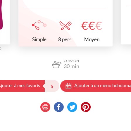
€
€
€
Simple
Moyen
8 pers.
9
CUISSON
30
min
jouter à mes favoris
Ajouter à un menu hebdoma
5