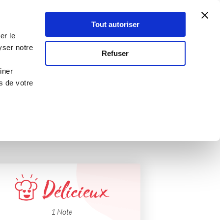
Atelier Culinaire
Le métier
Guy Demarle
Tout autoriser
Se connecter
S'inscrire
er le
H
yser notre
Refuser
iner
s de votre
Délicieux
1 Note