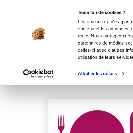
Le Club
i-Cook'in
Be Save
Boutique
Accueil
Recettes
Choux au saumon d
Team fan de cookies ?
Les cookies ce n'est pas q
contenu et les annonces, d'
trafic. Nous partageons éga
partenaires de médias soci
celles-ci avec d'autres inf
utilisation de leurs service
Afficher les détails