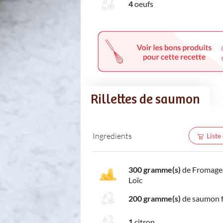
4
oeufs
Rillettes de saumon
Ingredients
Liste
300 gramme(s)
de Fromage
Loïc
200 gramme(s)
de saumon 
1
citron