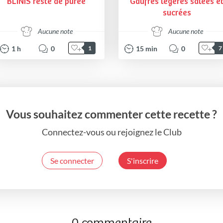
BLINIS reste de purée
Gaufres légères salées e
sucrées
Aucune note
Aucune note
1
h
0
15
min
0
1
7
Vous souhaitez commenter cette recette ?
Connectez-vous ou rejoignez le Club
Se connecter
S'inscrire