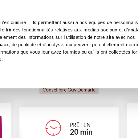
Canofea
Borealia
e Julie MH
LE MAG
LA BOUTIQUE
RECETTES
u'en cuisine ! Ils permettent aussi à nos équipes de personnalis
Choux au saumon de Julie M
offrir des fonctionnalités relatives aux médias sociaux et d'anal
lement des informations sur l'utilisation de notre site avec nos
apéritifs
aux, de publicité et d'analyse, qui peuvent potentiellement comb
ormations que vous leur avez fournies ou qu'ils ont collectées lor
s.
Julie Hanek
Conseillère Guy Demarle
PRÊT EN
20
min