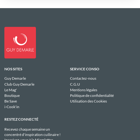
NOS SITES
SERVICE CONSO
Guy Demarle
Contactez-nous
Club Guy Demarle
C.G.U
Le Mag'
Mentions légales
Boutique
Politique de confidentialité
Be Save
Utilisation des Cookies
i-Cook'in
RESTEZ CONNECTÉ
Recevez chaque semaine un
concentré d'inspiration cuilinaire !
Inscrivez-vous à la Miamletter.