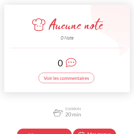
Aucune note
0 Note
0
Voir les commentaires
CUISSON
20
min
Mes menus