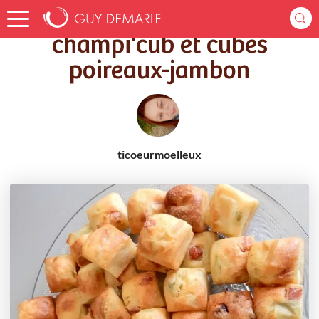
Accueil
Recettes
champi'cub et cubes poireaux-jambon
champi'cub et cubes
poireaux-jambon
ticoeurmoelleux