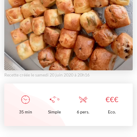
Recette créée le samedi 20 juin 2020 à 20h16
€
€
€
35
min
Simple
6 pers.
Eco.