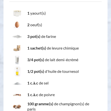
1
yaourt(s)
2
oeuf(s)
3 pot(s)
de farine
1 sachet(s)
de levure chimique
3/4 pot(s)
de lait demi-écrémé
1/2 pot(s)
d'huile de tournesol
1 c.à.c
de sel
1 c.à.c
de poivre
100 gramme(s)
de champignon(s) de
paris