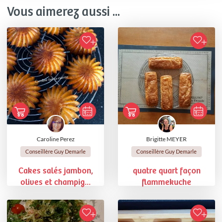
Vous aimerez aussi ...
Caroline Perez
Brigitte MEYER
Conseillère Guy Demarle
Conseillère Guy Demarle
Cakes salés jambon,
quatre quart façon
olives et champig...
flammekuche