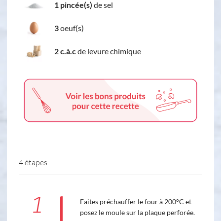
1 pincée(s)
de sel
3
oeuf(s)
2 c.à.c
de levure chimique
4 étapes
1
Faites préchauffer le four à 200°C et
posez le moule sur la plaque perforée.