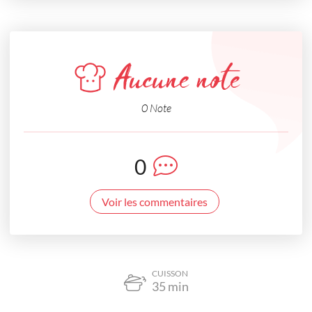
Aucune note
0 Note
0
Voir les commentaires
CUISSON
35
min