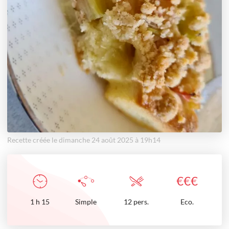
Recette créée le dimanche 24 août 2025 à 19h14
€
€
€
1
h
15
Simple
12 pers.
Eco.