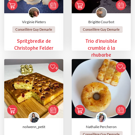
Virginie Pieters
Brigitte Courbot
Conseillère Guy Demarle
Conseillère Guy Demarle
Spritzbredle de
Trio d'invisible
Christophe Felder
crumble à la
rhubarbe
nolwenn_petit
Nathalie Percheron
Conseillère Guy Demarle