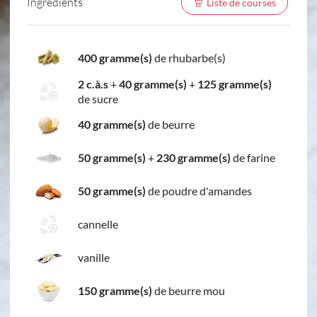
Ingredients
Liste de courses
400 gramme(s)
de rhubarbe(s)
2 c.à.s
+
40 gramme(s)
+
125 gramme(s)
de sucre
40 gramme(s)
de beurre
50 gramme(s)
+
230 gramme(s)
de farine
50 gramme(s)
de poudre d'amandes
cannelle
vanille
150 gramme(s)
de beurre mou