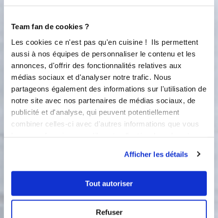
⅓ de la rhubarbe sans le jus,
mélangez. Remplissez les empreintes
avec la pâte, ajoutez le reste de la
Team fan de cookies ?
rhubarbe sans le jus sur le dessus puis
Les cookies ce n'est pas qu'en cuisine ! Ils permettent
terminez par le crumble. Enfournez
aussi à nos équipes de personnaliser le contenu et les
35 min à 200°C. A la sortie du four,
annonces, d'offrir des fonctionnalités relatives aux
attendez 5 min puis démoulez.
médias sociaux et d'analyser notre trafic. Nous
4
partageons également des informations sur l'utilisation de
Vous voulez passer commande et
notre site avec nos partenaires de médias sociaux, de
vous n'avez pas encore de conseillère,
publicité et d'analyse, qui peuvent potentiellement
contactez-moi sur ma page FB: La
combiner celles-ci avec d'autres informations que vous
cuisine des Bobos pour que je puisse
leur avez fournies ou qu'ils ont collectées lors de votre
vous offrir 5€ si vous n'êtes pas
encore client(e) ou n'hésitez-pas à
utilisation de leurs services.
Afficher les détails
taper le CODE PARRAINAGE:
BOBOS80 et de bien vérifier que je
suis noté comme étant votre
Tout autoriser
conseillère, je serai ravie de vous
accompagner. Vous avez déjà un(e)
conseiller(e), vous pouvez quand
Refuser