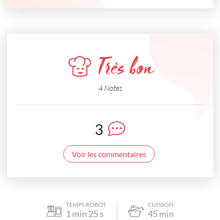
Très bon
4 Notes
3
Voir les commentaires
TEMPS ROBOT
CUISSON
1
min
25
s
45
min