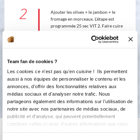
2
Ajouter les olives + le jambon + le
fromage en morceaux. L'étape est
programmée 25 sec VIT 2. Faire cuire
dans un moule à cake ou les 5 cakes
longs, à 200°C pendant environ 45
min selon le four. Piquer pour vérifier
la cuisson. Source : 750g.com
Team fan de cookies ?
2
25
s
Les cookies ce n'est pas qu'en cuisine ! Ils permettent
aussi à nos équipes de personnaliser le contenu et les
annonces, d'offrir des fonctionnalités relatives aux
Bon appétit !
médias sociaux et d'analyser notre trafic. Nous
partageons également des informations sur l'utilisation de
notre site avec nos partenaires de médias sociaux, de
publicité et d'analyse, qui peuvent potentiellement
combiner celles-ci avec d'autres informations que vous
Vous aimerez aussi ...
leur avez fournies ou qu'ils ont collectées lors de votre
utilisation de leurs services.