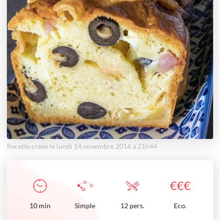
Recette créée le lundi 14 novembre 2016 à 21h44
€
€
€
10
min
Simple
12 pers.
Eco.