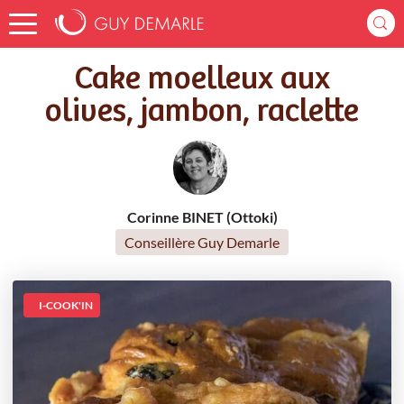
Accueil
Recettes
Cake moelleux aux olives, jambon, raclette
Cake moelleux aux
olives, jambon, raclette
Corinne BINET (Ottoki)
Conseillère Guy Demarle
I-COOK'IN