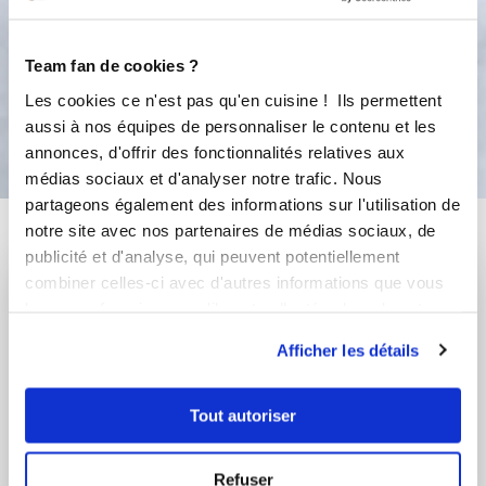
10mn puis démouler. Bonne
dégustation.
Team fan de cookies ?
Les cookies ce n'est pas qu'en cuisine ! Ils permettent
Bon appétit !
aussi à nos équipes de personnaliser le contenu et les
annonces, d'offrir des fonctionnalités relatives aux
médias sociaux et d'analyser notre trafic. Nous
partageons également des informations sur l'utilisation de
Vous aimerez aussi ...
notre site avec nos partenaires de médias sociaux, de
publicité et d'analyse, qui peuvent potentiellement
combiner celles-ci avec d'autres informations que vous
leur avez fournies ou qu'ils ont collectées lors de votre
utilisation de leurs services.
Afficher les détails
Tout autoriser
Refuser