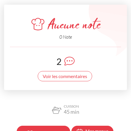
Aucune note
0 Note
2
Voir les commentaires
CUISSON
45
min
Mes menus