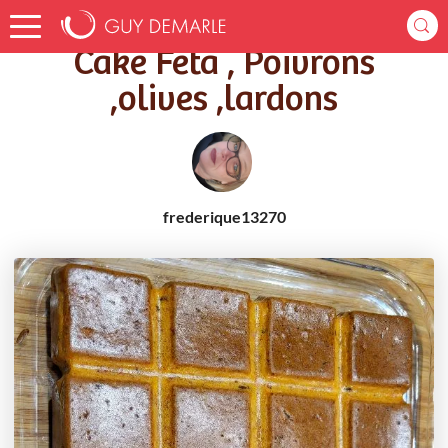
Accueil
Recettes
Cake Feta , Poivrons ,olives ,lardons
Cake Feta , Poivrons
,olives ,lardons
frederique13270