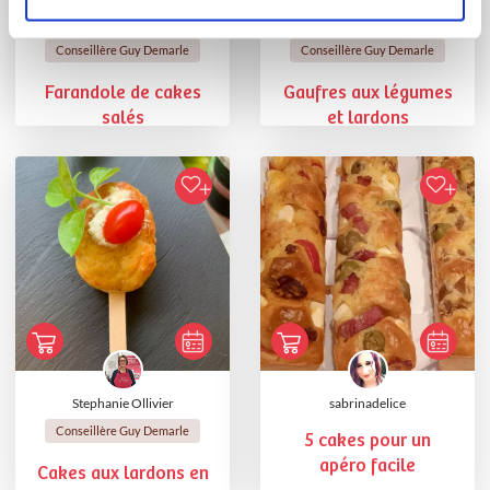
Manon MICLO
Annick Wadel
Conseillère Guy Demarle
Conseillère Guy Demarle
Farandole de cakes
Gaufres aux légumes
salés
et lardons
Stephanie Ollivier
sabrinadelice
Conseillère Guy Demarle
5 cakes pour un
apéro facile
Cakes aux lardons en