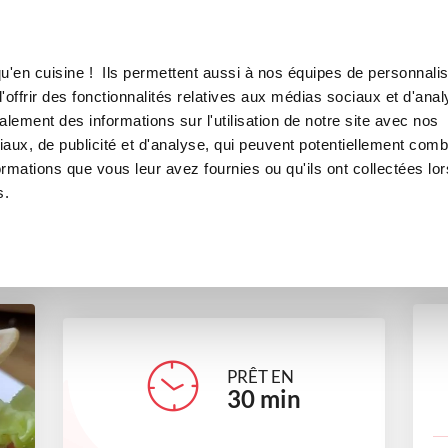
Canofea
Borealia
LE MAG
LA BOUTIQUE
RECETTES
u'en cuisine ! Ils permettent aussi à nos équipes de personnalis
Burger gaufre
offrir des fonctionnalités relatives aux médias sociaux et d'anal
lement des informations sur l'utilisation de notre site avec nos
apéritifs
entrées
accompagnements
Petits gourman
aux, de publicité et d'analyse, qui peuvent potentiellement comb
ormations que vous leur avez fournies ou qu'ils ont collectées lor
s.
selma
PRÊT EN
30
min