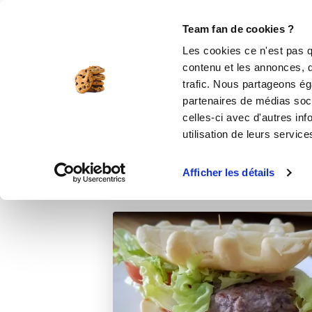
Le Club
i-Cook'in
Be Save
Boutique
Accueil
Recettes
Burger gaufre
Team fan de cookies ?
Les cookies ce n'est pas q
contenu et les annonces, d'
trafic. Nous partageons éga
partenaires de médias soci
celles-ci avec d'autres inf
utilisation de leurs service
Afficher les détails