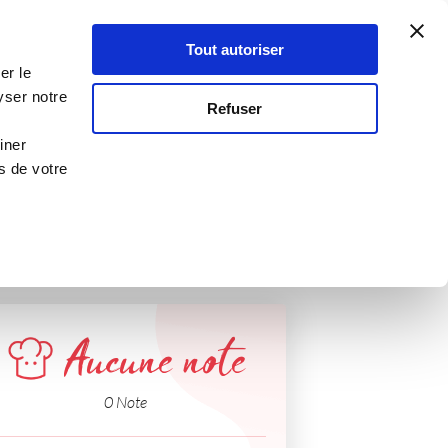
Atelier Culinaire
Le métier
Guy Demarle
Tout autoriser
Se connecter
S'inscrire
er le
yser notre
Refuser
ds
iner
s de votre
Aucune note
0 Note