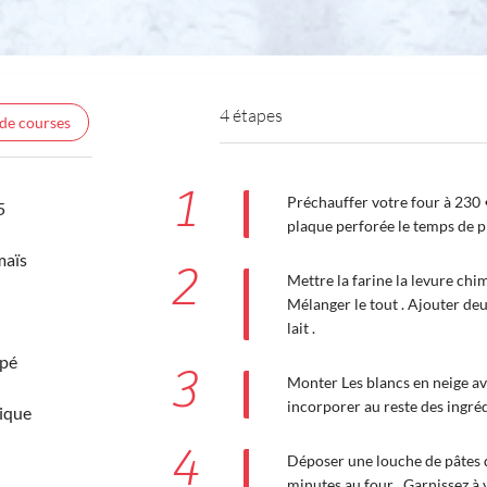
4 étapes
 de courses
1
Préchauffer votre four à 230 
5
plaque perforée le temps de p
maïs
2
Mettre la farine la levure chim
Mélanger le tout . Ajouter deu
lait .
âpé
3
Monter Les blancs en neige avec
incorporer au reste des ingréd
ique
4
Déposer une louche de pâtes d
minutes au four . Garnissez à