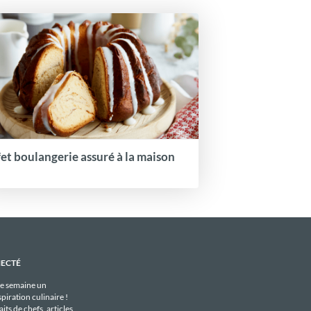
fet boulangerie assuré à la maison
NECTÉ
e semaine un
piration culinaire !
its de chefs, articles,