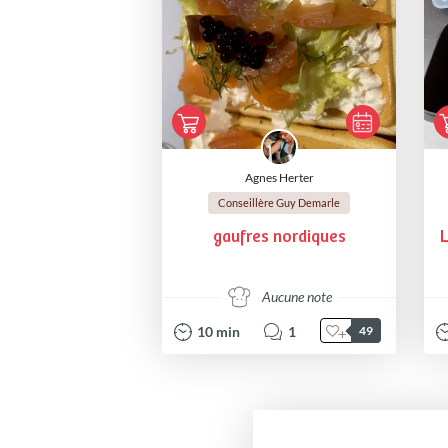
Agnes Herter
Conseillère Guy Demarle
gaufres nordiques
L
Aucune note
10
min
1
49