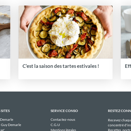
C’est la saison des tartes estivales !
Ef
 SITES
SERVICE CONSO
RESTEZ CON
 Demarle
Contactez-nous
Recevez chaqu
 Guy Demarle
C.G.U
concentré d'ins
Recettes, portra
ag'
Mentions légales