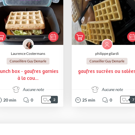
Laurence Costermans
philippe gilardi
Conseillère Guy Demarle
Conseiller Guy Demarle
unch box - gaufres garnies
gaufres sucrées ou salée
à la cou...
Aucune note
Aucune note
20
min
0
25
min
0
2
7