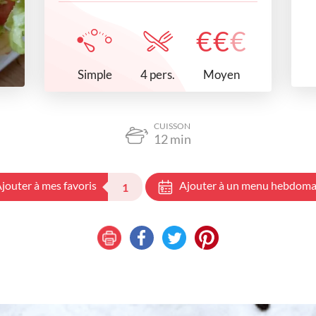
€
€
€
Simple
Moyen
4 pers.
CUISSON
12
min
jouter à mes favoris
Ajouter à un menu hebdoma
1