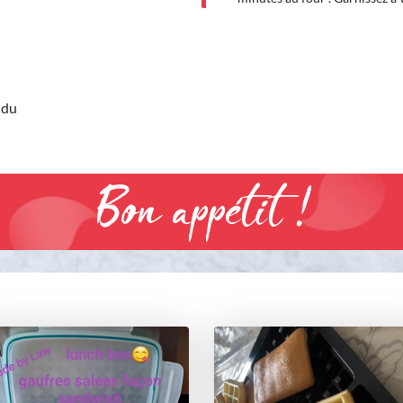
ndu
Bon appétit !