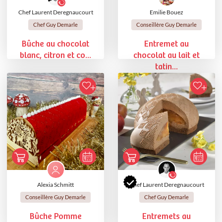
Chef Laurent Deregnaucourt
Emilie Bouez
Chef Guy Demarle
Conseillère Guy Demarle
Bûche au chocolat
Entremet au
blanc, citron et co...
chocolat au lait et
tatin...
Alexia Schmitt
Chef Laurent Deregnaucourt
Conseillère Guy Demarle
Chef Guy Demarle
Bûche Pomme
Entremets au