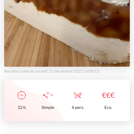
Recette créée le samedi 11 décembre 2021 à 09h53
€
€
€
12
h
Simple
6 pers.
Eco.