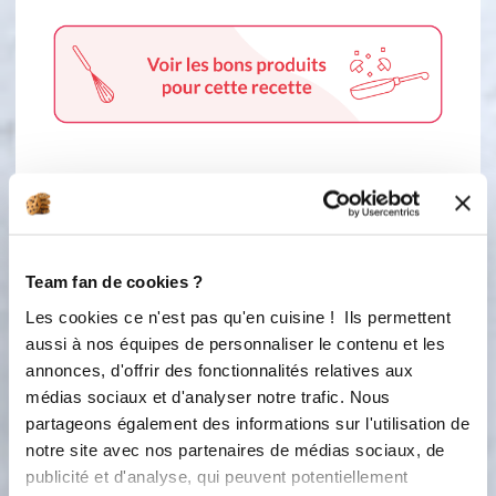
1 étape
Team fan de cookies ?
1
Préchauffer le four à 180 ° Fouetter
Les cookies ce n'est pas qu'en cuisine ! Ils permettent
au robot pendant 5 min les œufs et le
aussi à nos équipes de personnaliser le contenu et les
sucre jusqu’à ce que ca triple de
annonces, d'offrir des fonctionnalités relatives aux
volume Mélanger ensemble la farine,
médias sociaux et d'analyser notre trafic. Nous
la maïzena et la poudre d’amande
partageons également des informations sur l'utilisation de
Incorporer les poudres dans les œufs
délicatement à l’aide d’une maryse
notre site avec nos partenaires de médias sociaux, de
Verser la préparation dans le moule
publicité et d'analyse, qui peuvent potentiellement